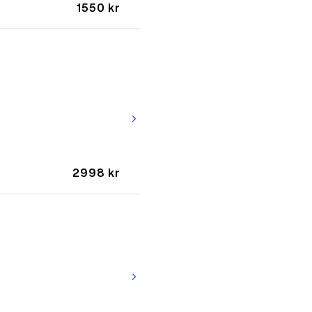
1550 kr
arrow_forward_ios
2998 kr
arrow_forward_ios