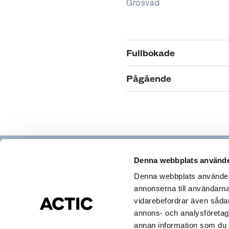
Grosvad
Fullbokade
Fullbokad
Pågående
Babysimskola Nivå 1
Pågående
Start: Tisdag 2026-08-18
Simskola Nivå 3 - Sjöl
Tid: 16:35-17:05
Start: Torsdag 2026-03-
Grosvad
Tid: 17:05-17:35
Denna webbplats använde
Grosvad
Denna webbplats använder c
annonserna till användarna,
Fullbokad
Hitta gym & bad
vidarebefordrar även sådana
Actic app
Simskola Nivå 2 - Val
annons- och analysföretag
Medlemsservice
Pågående
annan information som du ha
Cookies och Personuppgifter