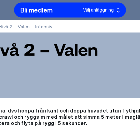
Bli medlem
Välj anläggning
ivå 2 – Valen – Intensiv
vå 2 – Valen
a, dvs hoppa från kant och doppa huvudet utan flythjä
 crawl och ryggsim med målet att simma 5 meter I maglä
era och flyta på rygg I 5 sekunder.