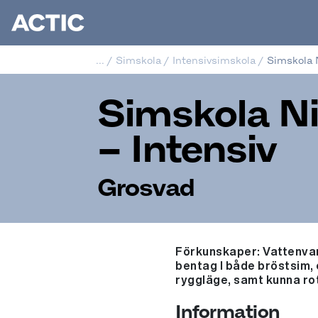
...
/
Simskola
/
Intensivsimskola
/
Simskola N
Simskola Ni
– Intensiv
Grosvad
Förkunskaper: Vattenvan
bentag I både bröstsim,
ryggläge, samt kunna rot
Information