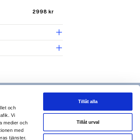
2998 kr
arrow_forward_ios
arrow_forward_ios
1550 kr
Tillåt alla
llet och
1550 kr
afik. Vi
Tillåt urval
la medier och
ationen med
ras tjänster.