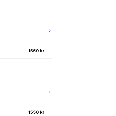
arrow_forward_ios
1550 kr
arrow_forward_ios
1550 kr