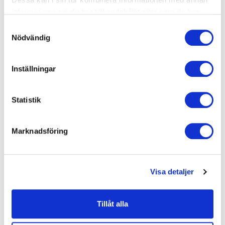
information som du har tillhandahållit eller som de har
samlat in när du har använt deras tjänster.
Samtyckesval
Nödvändig
Inställningar
Statistik
Marknadsföring
Vad du kan förvänta dig av första träffen
Visa detaljer
När du träffar Petra för första gången kan du räkna med
ett tryggt och anpassat upplägg. Här finns inga krav på
Tillåt alla
prestation – bara ett genuint intresse för att förstå var
du står och vad som är möjligt framåt.