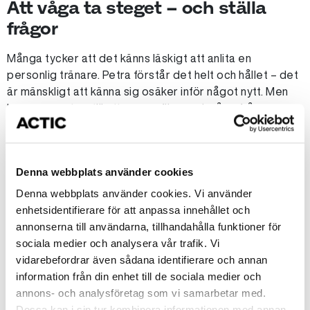
Att våga ta steget – och ställa
frågor
Många tycker att det känns läskigt att anlita en
personlig tränare. Petra förstår det helt och hållet – det
är mänskligt att känna sig osäker inför något nytt. Men
hon uppmuntrar till att vara nyfiken och våga fråga.
–
”Det är helt okej att vara lite källkritisk. Fråga om
Denna webbplats använder cookies
utbildning, tankar kring träning, upplägg. Det handlar om
Denna webbplats använder cookies. Vi använder
din kropp – det är klart du ska känna dig trygg.”
enhetsidentifierare för att anpassa innehållet och
annonserna till användarna, tillhandahålla funktioner för
sociala medier och analysera vår trafik. Vi
vidarebefordrar även sådana identifierare och annan
För Petra handlar det inte om att leverera ett färdigt
information från din enhet till de sociala medier och
resultat – utan att skapa en resa som känns möjlig,
annons- och analysföretag som vi samarbetar med.
inspirerande och hållbar.
Dessa kan i sin tur kombinera informationen med annan