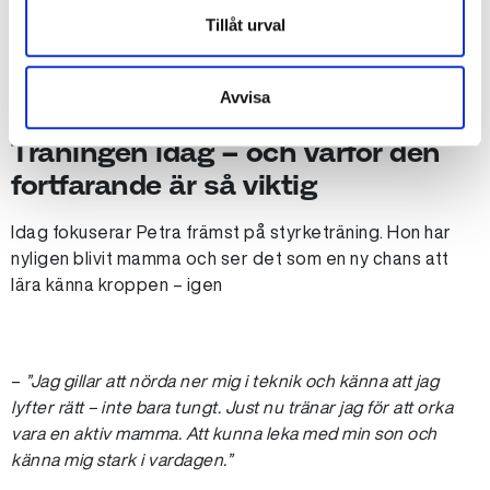
Tillåt urval
–
”Vi börjar där du är. Med enkla rörelser, anpassningar och
en öppen dialog. Det ska kännas kul och rimligt – inte
överväldigande.”
Avvisa
Träningen idag – och varför den
fortfarande är så viktig
Idag fokuserar Petra främst på styrketräning. Hon har
nyligen blivit mamma och ser det som en ny chans att
lära känna kroppen – igen
–
”Jag gillar att nörda ner mig i teknik och känna att jag
lyfter rätt – inte bara tungt. Just nu tränar jag för att orka
vara en aktiv mamma. Att kunna leka med min son och
känna mig stark i vardagen.”