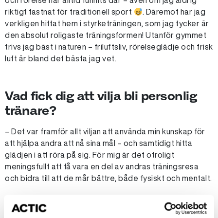
och rörelse har alltid funnits där – även om jag aldrig
riktigt fastnat för traditionell sport
. Däremot har jag
verkligen hittat hem i styrketräningen, som jag tycker är
den absolut roligaste träningsformen! Utanför gymmet
trivs jag bäst i naturen – friluftsliv, rörelseglädje och frisk
luft är bland det bästa jag vet.
Vad fick dig att vilja bli personlig
tränare?
– Det var framför allt viljan att använda min kunskap för
att hjälpa andra att nå sina mål – och samtidigt hitta
glädjen i att röra på sig. För mig är det otroligt
meningsfullt att få vara en del av andras träningsresa
och bidra till att de mår bättre, både fysiskt och mentalt.
Vad brinner du mest för inom