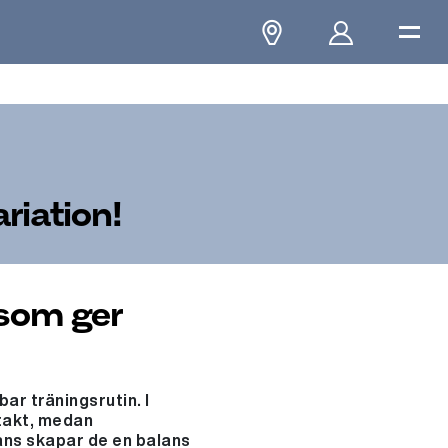
riation!
som ger
ar träningsrutin. I
 takt, medan
ans skapar de en balans