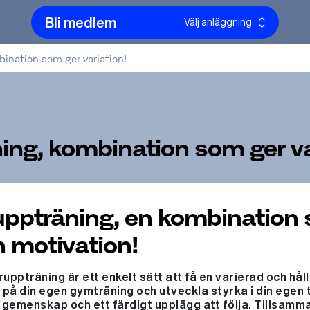
Bli medlem
Välj anläggning
ination som ger variation!
ng, kombination som ger va
ppträning, en kombination 
h motivation!
ppträning är ett enkelt sätt att få en varierad och hållb
på din egen gymträning och utveckla styrka i din egen
 gemenskap och ett färdigt upplägg att följa. Tillsamm