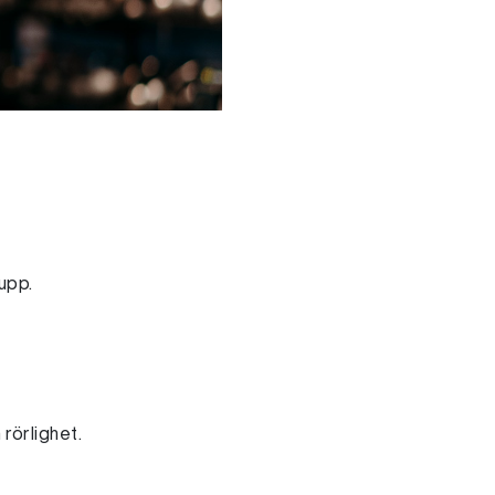
upp.
.
rörlighet.