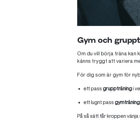
Gym och gruppträ
Om du vill börja träna kan
känns tryggt att variera me
För dig som är gym för nybö
ett pass
gruppträning
i v
ett lugnt pass
gymträning
På så sätt får kroppen vänja 