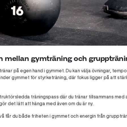
en mellan gymträning och gruppträn
tränar på egen hand i gymmet. Du kan välja övningar, tempo 
nder gymmet för styrketräning, där fokus ligger på att st
nstruktörsledda träningspass där du tränar tillsammans med a
gör det lätt att hänga med även om du är ny.
å får du både friheten i gymmet och energin från gruppträ