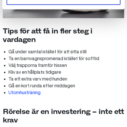
Tips för att få in fler steg i
vardagen
Gå under samtal istället för att sitta still
Ta en barnvagnspromenad istället för sofftid
Välj trapporna framför hissen
Kliv av en hållplats tidigare
Ta ett extra varv med hunden
Gå en kort runda efter middagen
Utomhusträning
Rörelse är en investering – inte ett
krav