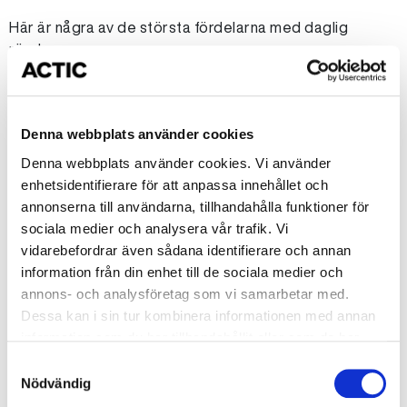
Här är några av de största fördelarna med daglig
rörelse:
done
FÖRBÄTTRAD HJÄRT- OCH KÄRLHÄLSA
Denna webbplats använder cookies
done
MINSKAD STRESS OCH BÄTTRE HUMÖR
Denna webbplats använder cookies. Vi använder
done
STARKARE SKELETT OCH LEDER
enhetsidentifierare för att anpassa innehållet och
annonserna till användarna, tillhandahålla funktioner för
LÄGRE RISK FÖR TYP 2-DIABETES, HÖGT
done
sociala medier och analysera vår trafik. Vi
BLODTRYCK OCH VISSA CANCERFORMER
vidarebefordrar även sådana identifierare och annan
information från din enhet till de sociala medier och
done
BÄTTRE SÖMN OCH ÖKAD ENERGI
annons- och analysföretag som vi samarbetar med.
done
STARKARE IMMUNFÖRSVAR
Dessa kan i sin tur kombinera informationen med annan
information som du har tillhandahållit eller som de har
samlat in när du har använt deras tjänster.
Måste det vara just 10 000 steg?
Samtyckesval
Nödvändig