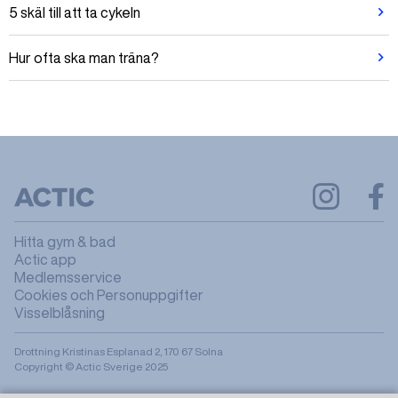
5 skäl till att ta cykeln
Hur ofta ska man träna?
Hitta gym & bad
Actic app
Medlemsservice
Cookies och Personuppgifter
Visselblåsning
Drottning Kristinas Esplanad 2, 170 67 Solna
Copyright © Actic Sverige 2025