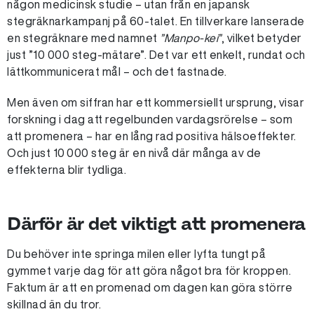
någon medicinsk studie – utan från en japansk
stegräknarkampanj på 60-talet. En tillverkare lanserade
en stegräknare med namnet
”Manpo-kei”
, vilket betyder
just ”10 000 steg-mätare”. Det var ett enkelt, rundat och
lättkommunicerat mål – och det fastnade.
Men även om siffran har ett kommersiellt ursprung, visar
forskning i dag att regelbunden vardagsrörelse – som
att promenera – har en lång rad positiva hälsoeffekter.
Och just 10 000 steg är en nivå där många av de
effekterna blir tydliga.
Därför är det viktigt att promenera
Du behöver inte springa milen eller lyfta tungt på
gymmet varje dag för att göra något bra för kroppen.
Faktum är att
en promenad om dagen
kan göra större
skillnad än du tror.