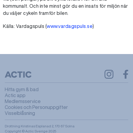
kommunalt. Och inte minst gör du en insats för miljön när
du väljer cykeln framför bilen.
Källa: Vardagspuls (
www.vardagspuls.se
)
Hitta gym & bad
Actic app
Medlemsservice
Cookies och Personuppgifter
Visselblåsning
Drottning Kristinas Esplanad 2, 170 67 Solna
Copyright © Actic Sverige 2025