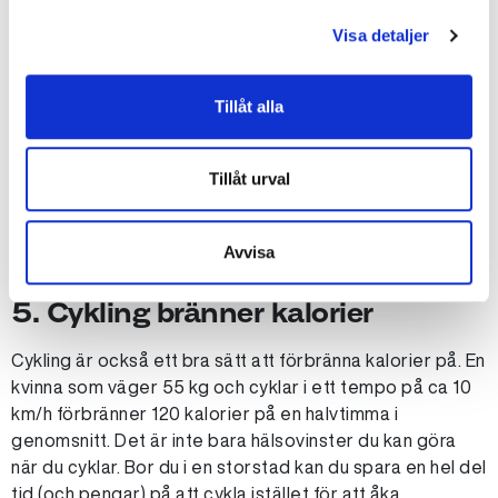
i sin tur leder till bättre hälsa.
Visa detaljer
4. Cykling är bra för knän och
Tillåt alla
leder
Cykling är en motionsform som är väldigt skonsam mot
Tillåt urval
dina knän och leder. Se bara till att din cykel är anpassad
efter din längd.
Avvisa
5. Cykling bränner kalorier
Cykling är också ett bra sätt att förbränna kalorier på. En
kvinna som väger 55 kg och cyklar i ett tempo på ca 10
km/h förbränner 120 kalorier på en halvtimma i
genomsnitt. Det är inte bara hälsovinster du kan göra
när du cyklar. Bor du i en storstad kan du spara en hel del
tid (och pengar) på att cykla istället för att åka