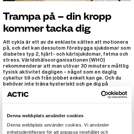
Trampa på – din kropp
kommer tacka dig
Att cykla är ett av de enklaste sätten att motionera
på, och det kan dessutom förebygga sjukdomar som
diabetes typ 2, hjärt- och kärlsjukdomar, fetma och
stress. Världshälsoorganisationen (WHO)
rekommenderar att man utövar 30 minuters måttlig
fysisk aktivitet dagligen – något som en daglig
cykeltur till och från jobbet enkelt kan ge. Och du
behöver inte träna hysteriskt och ge dig på
tävlingscykling eller långlopp för att det ska ge
effekt. Även vardagscykling i hyfsat tempo har stor
effekt och de direkta hälsovinsterna är många.
Denna webbplats använder cookies
Denna webbplats använder cookies. Vi använder
1. Cykling ger bättre kondition
enhetsidentifierare för att anpassa innehållet och