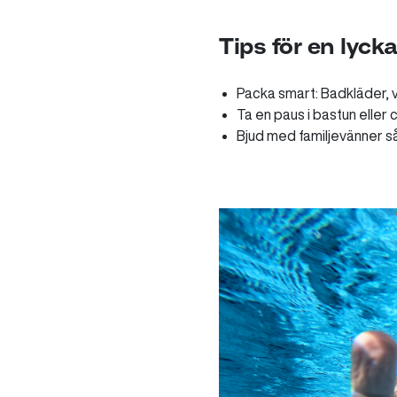
Tips för en lyc
Packa smart: Badkläder, v
Ta en paus i bastun eller 
Bjud med familjevänner så