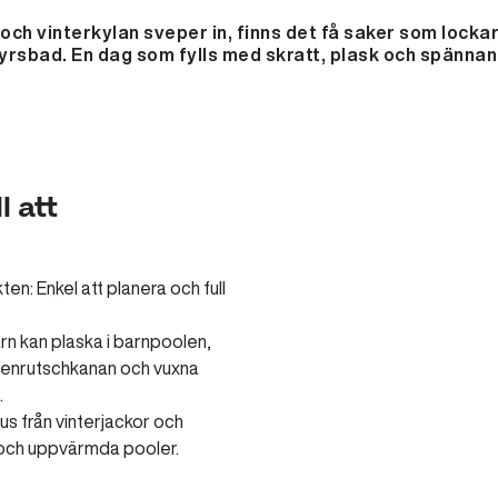
 och vinterkylan sveper in, finns det få saker som lock
yrsbad. En dag som fylls med skratt, plask och spänna
l att
ten: Enkel att planera och full
arn kan plaska i barnpoolen,
attenrutschkanan och vuxna
.
aus från vinterjackor och
uft och uppvärmda pooler.