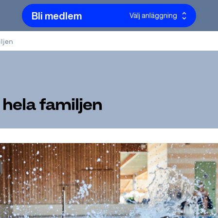
Bli medlem
Välj anläggning
ljen
hela familjen