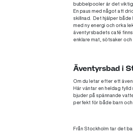
bubbelpooler är det viktigt
En paus med något att dri
skillnad.
Det hjälper både 
med ny energi och orka leka
äventyrsbadets café finns 
enklare mat, sötsaker och 
Äventyrsbad i S
Om du letar efter ett äve
Här väntar en heldag fylld
bjuder på spännande vatt
perfekt för både barn och
Från Stockholm tar det bara