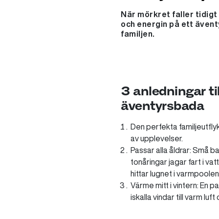
När mörkret faller tidigt
och energin på ett ävent
familjen.
3 anledningar til
äventyrsbada
Den perfekta familjeutflyk
av upplevelser.
Passar alla åldrar: Små b
tonåringar jagar fart i v
hittar lugnet i varmpoolen
Värme mitt i vintern: En p
iskalla vindar till varm l