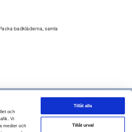
 Packa badkläderna, samla
Tillåt alla
llet och
afik. Vi
Tillåt urval
la medier och