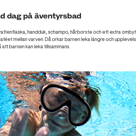
kad dag på äventyrsbad
attenflaska, handduk, schampo, hårborste och ett extra ombyte. 
caféet mellan varven. Då orkar barnen leka längre och upplevelsen
 att barnen kan leka tillsammans.