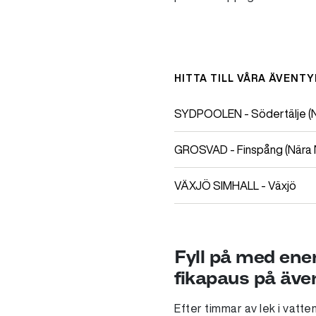
HITTA TILL VÅRA ÄVENT
SYDPOOLEN - Södertälje (N
GROSVAD - Finspång (Nära 
VÄXJÖ SIMHALL - Växjö
Fyll på med ener
fikapaus på äve
Efter timmar av lek i vatt