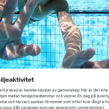
ljeaktivitet
ventyrsbad är kanske känslan av gemenskap. Här är det inte
djen mellan familjemedlemmar och vänner. En dag på äventyr
relse och närvaro samlas till minnen som sitter kvar långt ef
n paus från vardagen som ger energi mitt i vintermörkret.