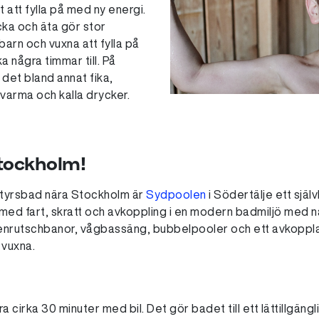
 att fylla på med ny energi.
cka och äta gör stor
barn och vuxna att fylla på
 några timmar till. På
det bland annat fika,
varma och kalla drycker.
tockholm!
ntyrsbad nära Stockholm är
Sydpoolen
i Södertälje ett självk
 med fart, skratt och avkoppling i en modern badmiljö med n
enrutschbanor, vågbassäng, bubbelpooler och ett avkoppl
 vuxna.
 cirka 30 minuter med bil. Det gör badet till ett lättillgängl