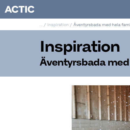
...
/
Inspiration
/
Äventyrsbada med hela fami
Inspiration
Äventyrsbada med 