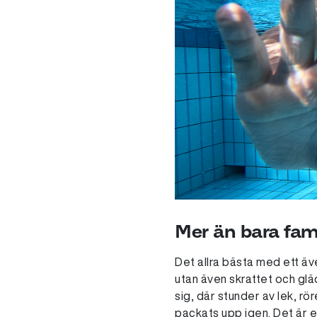
Mer än bara fami
Det allra bästa med ett ä
utan även skrattet och glä
sig, där stunder av lek, rö
packats upp igen. Det är e