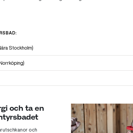
YRSBAD:
ära Stockholm)
Norrköping)
gi och ta en
ntyrsbadet
enrutschkanor och