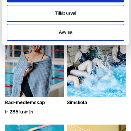
Bada hos Actic
Tillåt urval
Avvisa
Bad-medlemskap
Simskola
285 kr
fr.
/mån