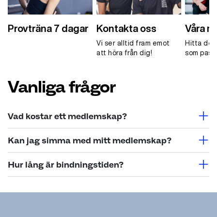
Provträna 7 dagar
Kontakta oss
Våra 
Vi ser alltid fram emot
Hitta de
att höra från dig!
som passa
Vanliga frågor
Vad kostar ett medlemskap?
Beroende på anläggning, medlemstyp,
Kan jag simma med mitt medlemskap?
medlemskapstyp och utbud varierar priset. Se våra
priser antingen via Bli medlem eller på respektive
Om du innehaver antingen ett lokalt medlemskap där
Hur lång är bindningstiden?
anläggningssida
bad finns på anläggningen, eller ett regionalt
medlemskap där bad finns i regionen, ingår bad i ditt
Vi erbjuder både medlemskap med 12 månaders
medlemskap.
bindning samt medlemskap utan bindningstid