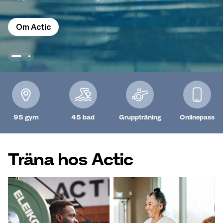
Om Actic
95 gym
45 bad
Gruppträning
Onlinepass
Träna hos Actic