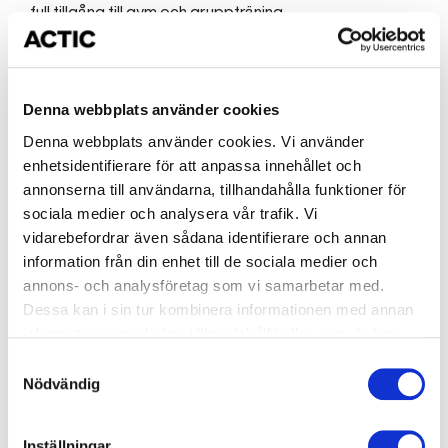
full tillgång till gym och gruppträning.
Varför välja Actic för barn- och
ungdomsträning?
Denna webbplats använder cookies
Denna webbplats använder cookies. Vi använder
Vi vet att barn lär sig genom att göra – därför är vår
enhetsidentifierare för att anpassa innehållet och
ungdomsträning både rolig, social och uppmuntrande.
annonserna till användarna, tillhandahålla funktioner för
Målet är att skapa långsiktiga vanor och ett liv där fysisk
sociala medier och analysera vår trafik. Vi
aktivitet känns naturlig och glädjefylld.
vidarebefordrar även sådana identifierare och annan
information från din enhet till de sociala medier och
annons- och analysföretag som vi samarbetar med.
TRYGG OCH SÄKER INTRODUKTION TILL
done
Dessa kan i sin tur kombinera informationen med annan
GYMTRÄNING
information som du har tillhandahållit eller som de har
FOKUS PÅ RÖRELSEGLÄDJE, GEMENSKAP OCH
samlat in när du har använt deras tjänster.
Samtyckesval
done
Nödvändig
GODA VANOR
done
TRÄNING TILLSAMMANS MED FAMILJEN
Inställningar