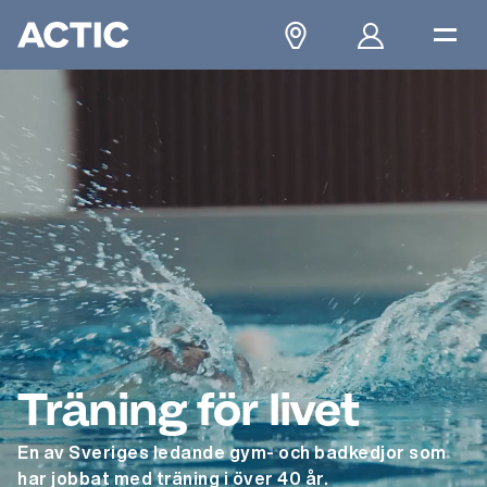
Träning för livet
En av Sveriges ledande gym- och badkedjor som
har jobbat med träning i över 40 år.