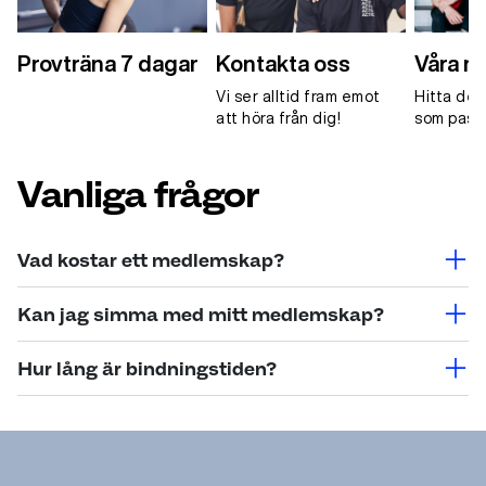
Provträna 7 dagar
Kontakta oss
Våra 
Vi ser alltid fram emot
Hitta de
att höra från dig!
som passa
Vanliga frågor
Vad kostar ett medlemskap?
Beroende på anläggning, medlemstyp,
Kan jag simma med mitt medlemskap?
medlemskapstyp och utbud varierar priset. Se våra
priser antingen via Bli medlem eller på respektive
Om du innehaver antingen ett lokalt medlemskap där
Hur lång är bindningstiden?
anläggningssida
bad finns på anläggningen, eller ett regionalt
medlemskap där bad finns i regionen, ingår bad i ditt
Vi erbjuder både medlemskap med 12 månaders
medlemskap.
bindning samt medlemskap utan bindningstid