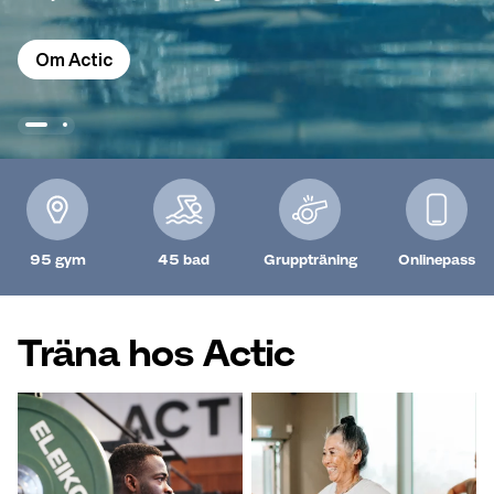
Om Actic
95 gym
45 bad
Gruppträning
Onlinepass
Träna hos Actic