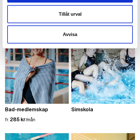
Bada hos Actic
Tillåt urval
Avvisa
Bad-medlemskap
Simskola
285 kr
fr.
/mån