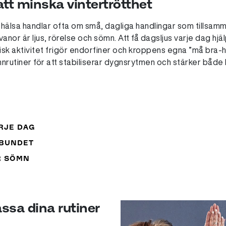
 att minska vintertrötthet
 hälsa handlar ofta om små, dagliga handlingar som tillsa
vanor är ljus, rörelse och sömn. Att få dagsljus varje dag hj
sk aktivitet frigör endorfiner och kroppens egna ”må bra-
nrutiner för att stabiliserar dygnsrytmen och stärker både
RJE DAG
LBUNDET
R SÖMN
assa dina rutiner