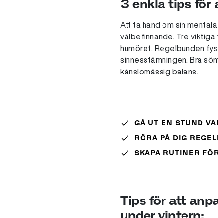
3 enkla tips för
Att ta hand om sin mentala
välbefinnande. Tre viktiga 
humöret. Regelbunden fysi
sinnesstämningen. Bra söm
känslomässig balans.
done
GÅ UT EN STUND VA
done
RÖRA PÅ DIG REGE
done
SKAPA RUTINER FÖ
Tips för att anp
under vintern: