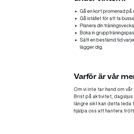
Gå en kort promenad på c
Gå istället för att ta buss
Planera din träningsvecka
Boka in gruppträningspas
Sätt en bestämd tid varje 
lägger dig.
Varför är vår me
Om vi inte tar hand om vå
Brist på aktivitet, dagslj
längre sikt kan detta leda 
hjälpa oss att hantera tröt