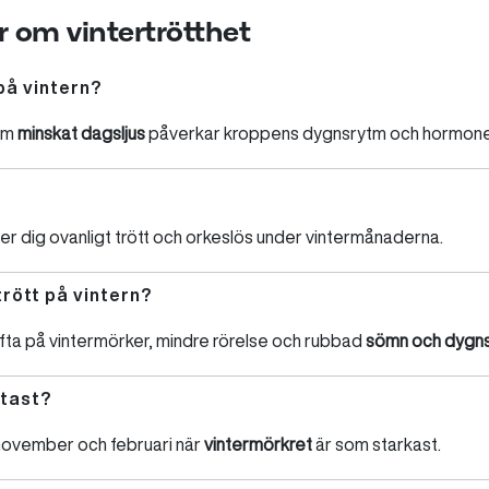
r om vintertrötthet
 på vintern?
om
minskat dagsljus
påverkar kroppens dygnsrytm och hormone
er dig ovanligt trött och orkeslös under vintermånaderna.
trött på vintern?
fta på vintermörker, mindre rörelse och rubbad
sömn och dygn
ttast?
n november och februari när
vintermörkret
är som starkast.