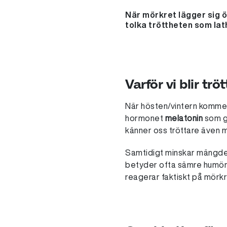
När mörkret lägger sig ö
tolka tröttheten som lath
Varför vi blir t
När hösten/vintern kommer 
hormonet
melatonin
som gö
känner oss tröttare även m
Samtidigt minskar mängd
betyder ofta sämre humör, m
reagerar faktiskt på mörkr