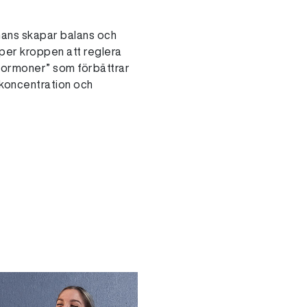
mmans skapar balans och
älper kroppen att reglera
hormoner” som förbättrar
 koncentration och