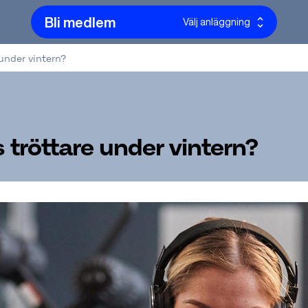
Bli medlem
Välj anläggning
 under vintern?
s tröttare under vintern?