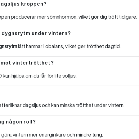
dagsljus kroppen?
ppen producerar mer sömnhormon, vilket gör dig trött tidigare.
 dygnsrytm under vintern?
gnsrytm
lätt hamnar i obalans, vilket ger trötthet dagtid.
a mot vintertrötthet?
kan hjälpa om du får för lite solljus.
efterliknar dagsljus och kan minska trötthet under vintern.
ng någon roll?
 göra vintern mer energirikare och mindre tung.