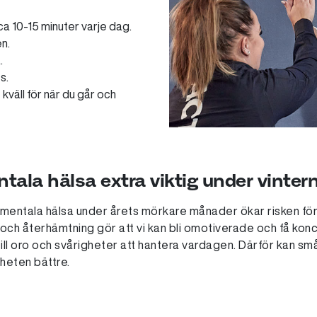
a 10-15 minuter varje dag.
en.
.
s.
kväll för när du går och
ntala hälsa extra viktig under vinter
r mentala hälsa under årets mörkare månader ökar risken fö
us och återhämtning gör att vi kan bli omotiverade och få kon
till oro och svårigheter att hantera vardagen. Därför kan små
theten bättre.