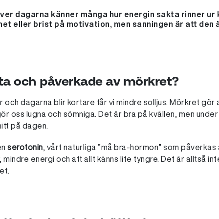
ver dagarna känner många hur energin sakta rinner ur k
et eller brist på motivation, men sanningen är att den är 
rötta och påverkade av mörkret?
och dagarna blir kortare får vi mindre solljus. Mörkret gör 
r oss lugna och sömniga. Det är bra på kvällen, men under v
itt på dagen.
en
serotonin
, vårt naturliga ”må bra-hormon” som påverkas a
indre energi och att allt känns lite tyngre. Det är alltså int
et.