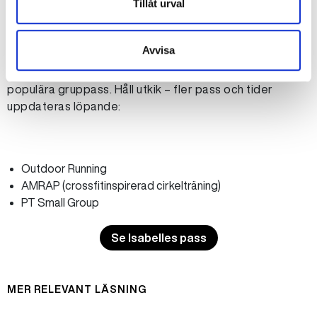
Tillåt urval
Här hittar du Isabelle i
gruppträningen
Avvisa
Du kan även träna med Isabelle i något av hennes
populära gruppass. Håll utkik – fler pass och tider
uppdateras löpande:
Outdoor Running
AMRAP (crossfitinspirerad cirkelträning)
PT Small Group
Se Isabelles pass
MER RELEVANT LÄSNING