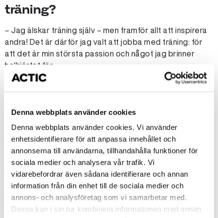
träning?
– Jag älskar träning själv – men framför allt att inspirera
andra! Det är därför jag valt att jobba med träning: för
att det är min största passion och något jag brinner
helhjärtat för.
Vad är det bästa med att vara
Denna webbplats använder cookies
personlig tränare?
Denna webbplats använder cookies. Vi använder
– Utan tvekan att få se mina klienter lyckas. Att få följa
enhetsidentifierare för att anpassa innehållet och
deras utveckling, se dem nå sina mål och växa både
annonserna till användarna, tillhandahålla funktioner för
fysiskt och mentalt – det är en fantastisk känsla och
sociala medier och analysera vår trafik. Vi
otroligt motiverande!
vidarebefordrar även sådana identifierare och annan
information från din enhet till de sociala medier och
annons- och analysföretag som vi samarbetar med.
Vad säger du till någon som
Dessa kan i sin tur kombinera informationen med annan