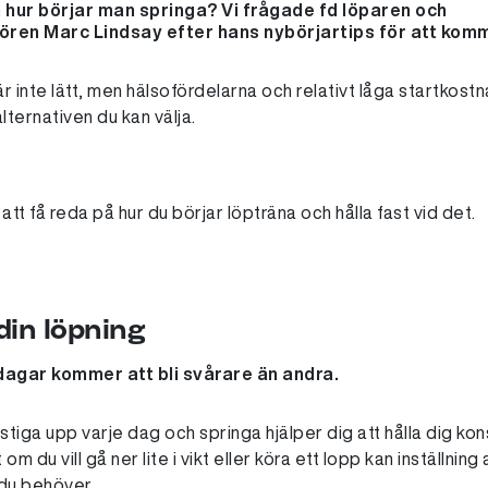
 hur börjar man springa? Vi frågade fd löparen och
ören Marc Lindsay efter hans nybörjartips för att kom
r inte lätt, men hälsofördelarna och relativt låga startkostna
alternativen du kan välja.
tt få reda på hur du börjar löpträna och hålla fast vid det.
 din löpning
dagar kommer att bli svårare än andra.
 stiga upp varje dag och springa hjälper dig att hålla dig k
m du vill gå ner lite i vikt eller köra ett lopp kan inställni
du behöver.