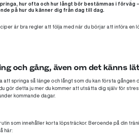
pringa, hur ofta och hur långt bör bestämmas i förväg – 
de på hur du känner dig från dag till dag.
er är bra regler att följa med när du börjar att införa en l
ning och gång, även om det känns lät
a att springa så länge och långt som du kan första gången 
 du gör detta ju mer du kommer att utsätta dig själv för str
ga under kommande dagar.
rutin som innehåller korta löpsträckor. Beroende på din trä
å här: