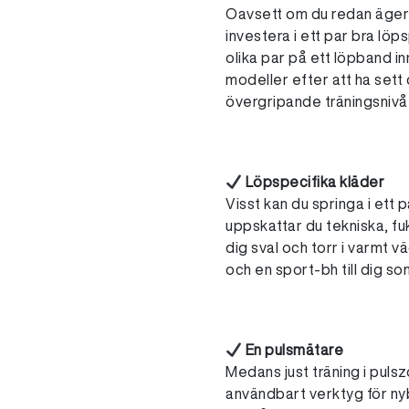
Oavsett om du redan äger e
investera i ett par bra löp
olika par på ett löpband 
modeller efter att ha sett
övergripande träningsnivå 
Löpspecifika kläder
Visst kan du springa i ett 
uppskattar du tekniska, fu
dig sval och torr i varmt v
och en sport-bh till dig so
En pulsmätare
Medans just träning i pul
användbart verktyg för nyb