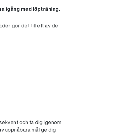
ma igång med löpträning.
der gör det till ett av de
onsekvent och ta dig igenom
ng av uppnåbara mål ge dig