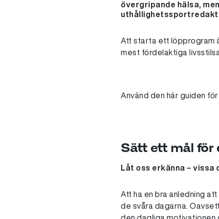
övergripande hälsa, men
uthållighetssportredakt
Att starta ett löpprogram ä
mest fördelaktiga livsstils
Använd den här guiden för a
Sätt ett mål för
Låt oss erkänna – vissa 
Att ha en bra anledning att
de svåra dagarna. Oavsett o
den dagliga motivationen 