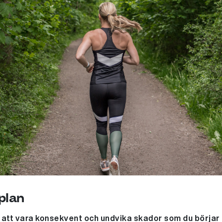
plan
g att vara konsekvent och undvika skador som du börjar lä