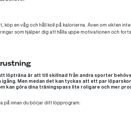
kt, köp en våg och håll koll på kalorierna. Även om vikten int
ngar som hjälper dig att hålla uppe motivationen och forts
trustning
t löpträna är att till skillnad från andra sporter behöv
 igång. Men medan det kan tyckas att ett par löparskor 
m kan göra dina träningspass lite roligare och mer pro
a på innan du börjar ditt löpprogram: