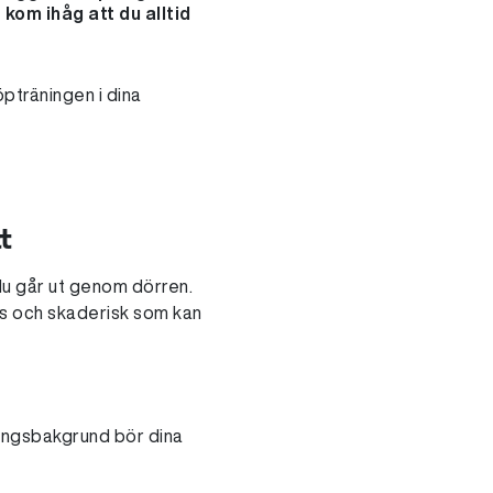
kom ihåg att du alltid
öpträningen i dina
t
du går ut genom dörren.
ess och skaderisk som kan
ningsbakgrund bör dina