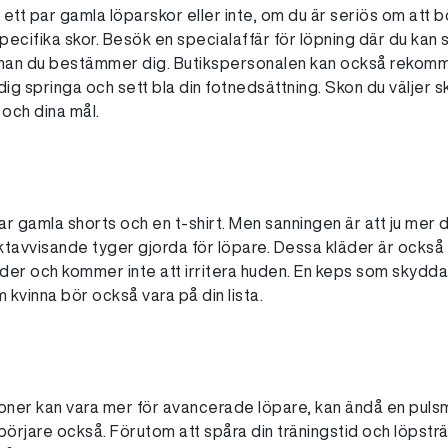
tt par gamla löparskor eller inte, om du är seriös om att 
specifika skor. Besök en specialaffär för löpning där du kan s
innan du bestämmer dig. Butikspersonalen kan också rekom
 dig springa och sett bla din fotnedsättning. Skon du väljer
och dina mål.
par gamla shorts och en t-shirt. Men sanningen är att ju mer
ktavvisande tyger gjorda för löpare. Dessa kläder är också l
äder och kommer inte att irritera huden. En keps som skyddar
m kvinna bör också vara på din lista.
szoner kan vara mer för avancerade löpare, kan ändå en pul
örjare också. Förutom att spåra din träningstid och löpstr