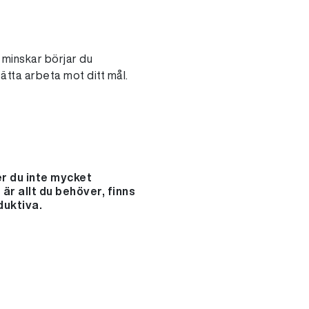
e minskar börjar du
ätta arbeta mot ditt mål.
er du inte mycket
är allt du behöver, finns
duktiva.