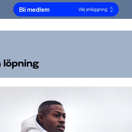
Bli medlem
Välj anläggning
 löpning