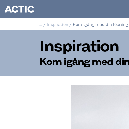
...
/
Inspiration
/
Kom igång med din löpning
Inspiration
Kom igång med din