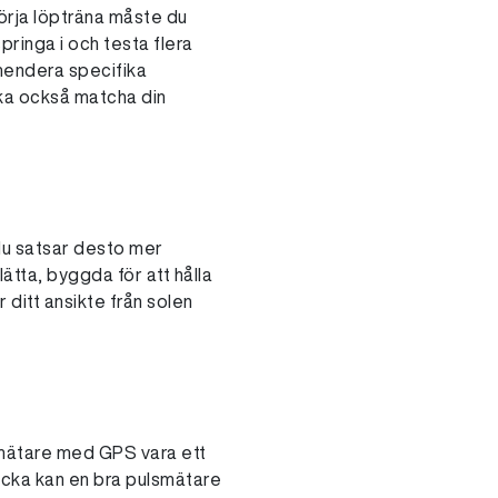
börja löpträna måste du
pringa i och testa flera
mendera specifika
 ska också matcha din
 du satsar desto mer
ätta, byggda för att hålla
 ditt ansikte från solen
smätare med GPS vara ett
äcka kan en bra pulsmätare