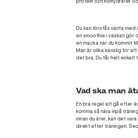
protein och kolhydrater oc
Du kan förstås vänta med a
en smoothie i väskan gör de
en macka när du kommit til
Man är olika känslig för at
det bra. Du får helt enkelt 
Vad ska man äta
En bra regel att gå efter ä
komma så nära inpå tränin
innan du äter, kan det var
direkt efter träningen. Se