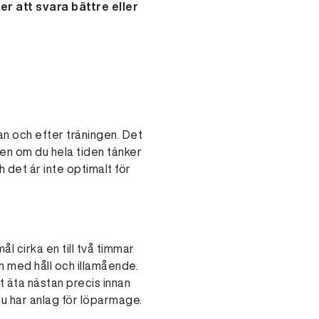
er att svara bättre eller
nan och efter träningen. Det
gen om du hela tiden tänker
 det är inte optimalt för
ål cirka en till två timmar
m med håll och illamående.
t äta nästan precis innan
 du har anlag för löparmage.