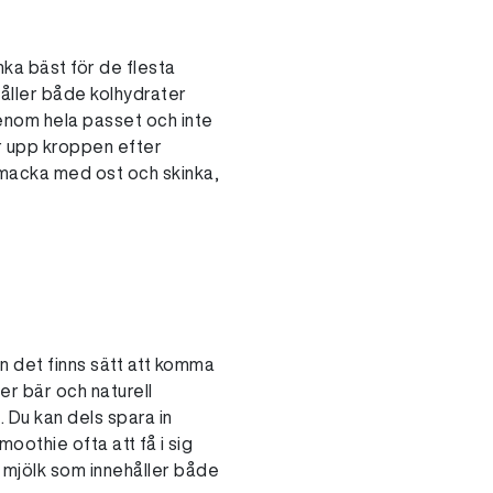
unka bäst för de flesta
åller både kolhydrater
genom hela passet och inte
er upp kroppen efter
en macka med ost och skinka,
n det finns sätt att komma
er bär och naturell
. Du kan dels spara in
othie ofta att få i sig
 mjölk som innehåller både