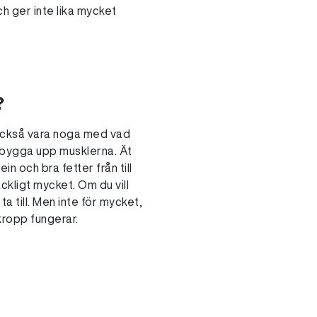
h ger inte lika mycket
?
 också vara noga med vad
t bygga upp musklerna. Ät
n och bra fetter från till
äckligt mycket. Om du vill
a till. Men inte för mycket,
kropp fungerar.