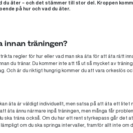
ad du äter – och det stämmer till stor del. Kroppen komm
oende på hur och vad du äter.
 innan träningen?
trikta regler för hur eller vad man ska äta för att äta rätt in
nnan du tränar. Du kommer inte att få ut så mycket av tränin
ag. Och är du riktigt hungrig kommer du att vara orkeslös och
an äta är väldigt individuellt, men satsa på att äta ett litet m
ar att äta ännu närmare inpå träningen, men många får proble
u ska träna också. Om du har ett rent styrkepass går det at
ka lämpligt om du ska springa intervaller, framför allt inte om