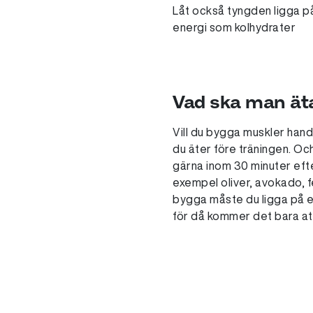
Låt också tyngden ligga på
energi som kolhydrater
Vad ska man äta
Vill du bygga muskler hand
du äter före träningen. Oc
gärna inom 30 minuter efter
exempel oliver, avokado, fet
bygga måste du ligga på ett
för då kommer det bara att