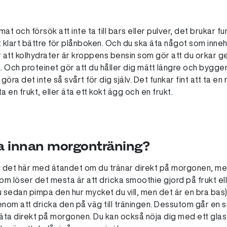
 mat och försök att inte ta till bars eller pulver, det brukar f
klart bättre för plånboken. Och du ska äta något som inneh
ör att kolhydrater är kroppens bensin som gör att du orkar 
. Och proteinet gör att du håller dig mätt längre och bygg
göra det inte så svårt för dig själv. Det funkar fint att ta 
a en frukt, eller äta ett kokt ägg och en frukt.
a innan morgonträning?
till det här med ätandet om du tränar direkt på morgonen, me
om löser det mesta är att dricka smoothie gjord på frukt ell
u sedan pimpa den hur mycket du vill, men det är en bra bas)
m att dricka den på väg till träningen. Dessutom går en smo
äta direkt på morgonen. Du kan också nöja dig med ett glas