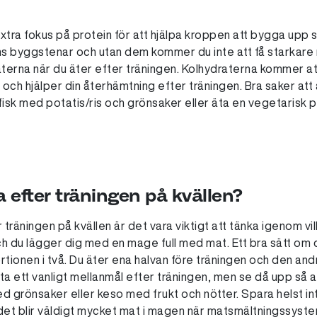
extra fokus på protein för att hjälpa kroppen att bygga upp s
ns byggstenar och utan dem kommer du inte att få starkare 
terna när du äter efter träningen. Kolhydraterna kommer att
och hjälper din återhämtning efter träningen. Bra saker att 
fisk med potatis/ris och grönsaker eller äta en vegetarisk pr
 efter träningen på kvällen?
 träningen på kvällen är det vara viktigt att tänka igenom vilk
ch du lägger dig med en mage full med mat. Ett bra sätt om
tionen i två. Du äter ena halvan före träningen och den an
ta ett vanligt mellanmål efter träningen, men se då upp så att
ed grönsaker eller keso med frukt och nötter. Spara helst in
et blir väldigt mycket mat i magen när matsmältningssystem