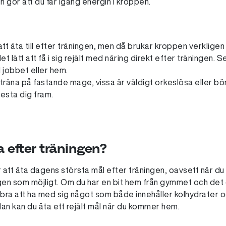
h gör att du får igång energin i kroppen.
tt äta till efter träningen, men då brukar kroppen verklige
t lätt att få i sig rejält med näring direkt efter träningen. 
l jobbet eller hem.
t träna på fastande mage, vissa är väldigt orkeslösa eller börj
testa dig fram.
 efter träningen?
r att äta dagens största mål efter träningen, oavsett när du
gen som möjligt. Om du har en bit hem från gymmet och det
a bra att ha med sig något som både innehåller kolhydrater 
dan kan du äta ett rejält mål när du kommer hem.