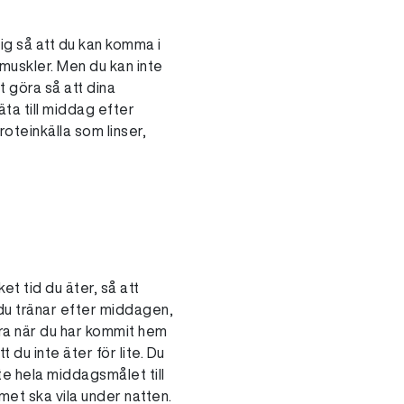
ig så att du kan komma i
muskler. Men du kan inte
 göra så att dina
äta till middag efter
oteinkälla som linser,
et tid du äter, så att
 du tränar efter middagen,
dra när du har kommit hem
 du inte äter för lite. Du
te hela middagsmålet till
et ska vila under natten.