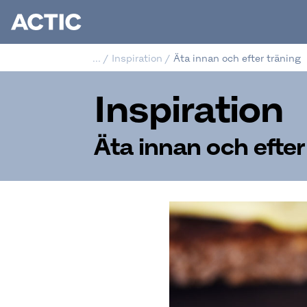
...
/
Inspiration
/
Äta innan och efter träning
Inspiration
Äta innan och efter