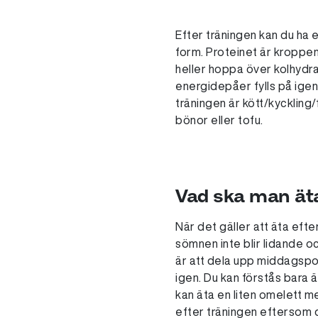
Efter träningen kan du ha 
form. Proteinet är kroppe
heller hoppa över kolhydra
energidepåer fylls på igen 
träningen är kött/kyckling/
bönor eller tofu.
Vad ska man äta
När det gäller att äta efter
sömnen inte blir lidande o
är att dela upp middagspor
igen. Du kan förstås bara ä
kan äta en liten omelett m
efter träningen eftersom d