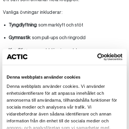
Vanliga övningar inkluderar:
Tyngdlyftning
: som marklyft och stöt
Gymnastik
: som pull-ups och ringrodd
Kondition
: som rodd, löpning och burpees
Kroppsviktsövningar
: som knäböj, armhävningar och sit-
ups
Denna webbplats använder cookies
Passen är ofta uppbyggda kring ett koncept som kallas
Denna webbplats använder cookies. Vi använder
WOD (Workout of the Day), där du kan utmana dig själv att
enhetsidentifierare för att anpassa innehållet och
göra så många repetitioner som möjligt på en viss tid
annonserna till användarna, tillhandahålla funktioner för
(AMRAP), eller köra övningar varje minut på minuten (EMOM).
sociala medier och analysera vår trafik. Vi
vidarebefordrar även sådana identifierare och annan
information från din enhet till de sociala medier och
För vem passar CrossFit?
annons- och analysföretag som vi samarbetar med.