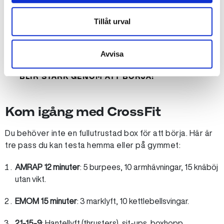
FINNS EN LITEN RISK FÖR SKADOR, MEN MED
done
Tillåt urval
RÄTT TEKNIK OCH PROGRESSION ÄR DET
SÄKERT.
Avvisa
"DU MÅSTE VARA STARK FÖR ATT BÖRJA." – DU
done
BLIR STARK GENOM ATT BÖRJA!
Kom igång med CrossFit
Du behöver inte en fullutrustad box för att börja. Här är
tre pass du kan testa hemma eller på gymmet:
AMRAP 12 minuter
: 5 burpees, 10 armhävningar, 15 knäböj
utan vikt.
EMOM 15 minuter
: 3 marklyft, 10 kettlebellsvingar.
21-15-9
: Hantellyft (thrusters), sit-ups, boxhopp.