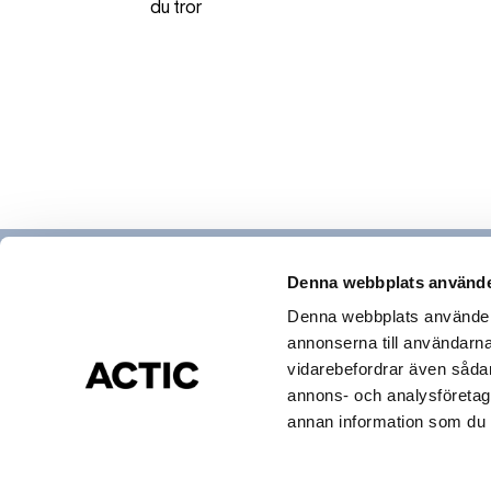
du tror
Denna webbplats använde
Denna webbplats använder c
annonserna till användarna,
Hitta gym & bad
vidarebefordrar även sådana
Actic app
annons- och analysföretag
Medlemsservice
annan information som du ha
Cookies och Personuppgifter
Visselblåsning