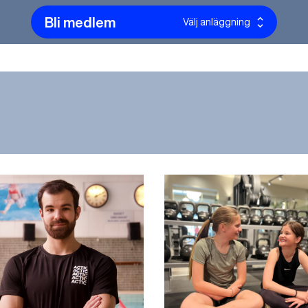
Bli medlem
Välj anläggning