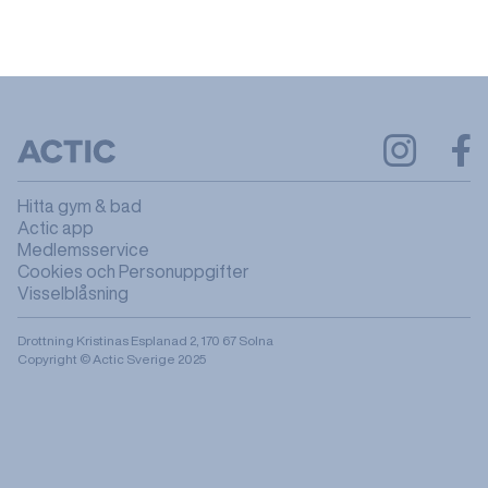
Hitta gym & bad
Actic app
Medlemsservice
Cookies och Personuppgifter
Visselblåsning
Drottning Kristinas Esplanad 2, 170 67 Solna
Copyright © Actic Sverige 2025