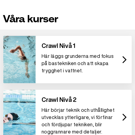
Våra kurser
Crawl Nivå 1
Här läggs grunderna med fokus
arrow_forward_ios
på bastekniken och att skapa
trygghet i vattnet.
Crawl Nivå 2
Här börjar teknik och uthållighet
arrow_forward_ios
utvecklas ytterligare, vi förfinar
och fördjupar tekniken, blir
noggrannare med detaljer.