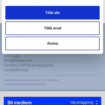
Tillåt alla
Tillåt urval
Avvisa
Hitta gym & bad
Actic app
Medlemsservice
Cookies och Personuppgifter
Visselblåsning
Drottning Kristinas Esplanad 2, 170 67 Solna
Copyright © Actic Sverige 2025
Bli medlem
Välj anläggning