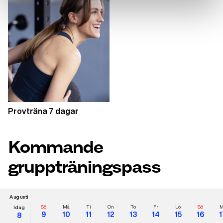
Provträna 7 dagar
Kommande
gruppträningspass
Augusti
Sö
Må
Ti
On
To
Fr
Lö
Sö
M
Idag
9
10
11
12
13
14
15
16
1
8