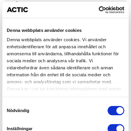
Måndag
08.00-16.00
Tisdag
08.00-16.00
Onsdag
08.00-16.00
Denna webbplats använder cookies
Denna webbplats använder cookies. Vi använder
Torsdag
08.00-16.00
enhetsidentifierare för att anpassa innehållet och
annonserna till användarna, tillhandahålla funktioner för
Fredag
08.00-16.00
sociala medier och analysera vår trafik. Vi
vidarebefordrar även sådana identifierare och annan
Lördag
09.00-14.00
information från din enhet till de sociala medier och
Söndag
09.00-14.00
annons- och analysföretag som vi samarbetar med.
Dessa kan i sin tur kombinera informationen med annan
information som du har tillhandahållit eller som de har
Gym
samlat in när du har använt deras tjänster.
Samtyckesval
Nödvändig
Måndag
05.00- 23.00
Schema för bastu
Tisdag
05.00- 23.00
Måndag
07.00-12.00 & 16.00- 20.00
Inställningar