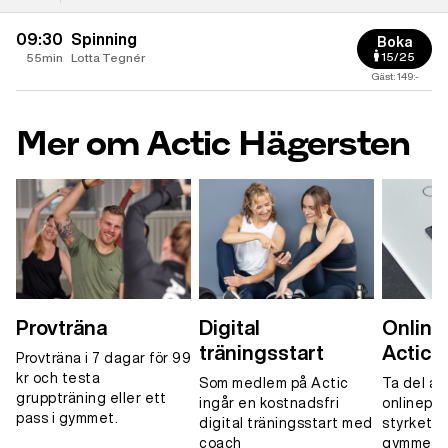
09:30
Spinning
Boka
15/25
55min
Lotta Tegnér
Gäst: 149:-
Mer om Actic Hägersten
Provträna
Digital
Onlinet
träningsstart
Actic 
Provträna i 7 dagar för 99
kr och testa
Som medlem på Actic
Ta del av
gruppträning eller ett
ingår en kostnadsfri
onlinepa
pass i gymmet.
digital träningsstart med
styrketrä
coach
gymmet, 