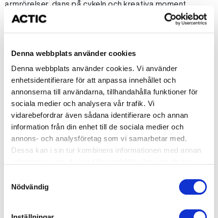
armrörelser, dans på cykeln och kreativa moment.
Perfekt för dig som vill träna kondition på ett roligt och
inkluderande sätt.
Detta är inte en traditionell cykelklass
– det är en fest på två hjul!
Denna webbplats använder cookies
Denna webbplats använder cookies. Vi använder
Heartbeat Cycling
enhetsidentifierare för att anpassa innehållet och
annonserna till användarna, tillhandahålla funktioner för
Cykelklassen för dig som vill ha kontroll och resultat.
sociala medier och analysera vår trafik. Vi
Med ett pulssystem som visar din hjärtrytm i realtid kan
vidarebefordrar även sådana identifierare och annan
du träna på rätt nivå, se dina framsteg och få mer ut av
information från din enhet till de sociala medier och
varje pass. Klassen är uppbyggd med en tydlig banprofil
annons- och analysföretag som vi samarbetar med.
och varierade pulszoner, vilket gör träningen effektiv,
Dessa kan i sin tur kombinera informationen med annan
motiverande och trygg – oavsett om du är nybörjare
information som du har tillhandahållit eller som de har
eller erfaren cyklist.
samlat in när du har använt deras tjänster.
Samtyckesval
Nödvändig
Highway to Hell
Inställningar