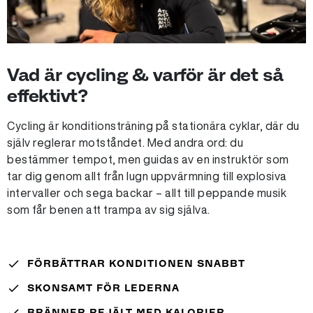
Vad är cycling & varför är det så
effektivt?
Cycling är konditionsträning på stationära cyklar, där du
själv reglerar motståndet. Med andra ord: du
bestämmer tempot, men guidas av en instruktör som
tar dig genom allt från lugn uppvärmning till explosiva
intervaller och sega backar – allt till peppande musik
som får benen att trampa av sig själva.
done
FÖRBÄTTRAR KONDITIONEN SNABBT
done
SKONSAMT FÖR LEDERNA
done
BRÄNNER REJÄLT MED KALORIER