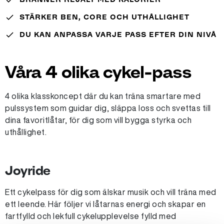
done
STÄRKER BEN, CORE OCH UTHÅLLIGHET
done
DU KAN ANPASSA VARJE PASS EFTER DIN NIVÅ
Våra 4 olika cykel-pass
4 olika klasskoncept där du kan träna smartare med
pulssystem som guidar dig, släppa loss och svettas till
dina favoritlåtar, för dig som vill bygga styrka och
uthållighet.
Joyride
Ett cykelpass för dig som älskar musik och vill träna med
ett leende. Här följer vi låtarnas energi och skapar en
fartfylld och lekfull cykelupplevelse fylld med