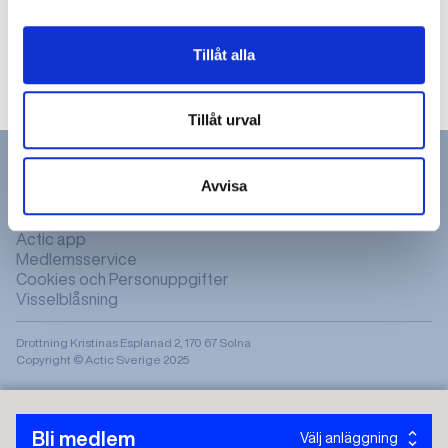
Varberg
Hajen
Tillåt alla
Varberg
Tillåt urval
Avvisa
Hitta gym & bad
Actic app
Medlemsservice
Cookies och Personuppgifter
Visselblåsning
Drottning Kristinas Esplanad 2, 170 67 Solna
Copyright © Actic Sverige 2025
Bli medlem
Välj anläggning