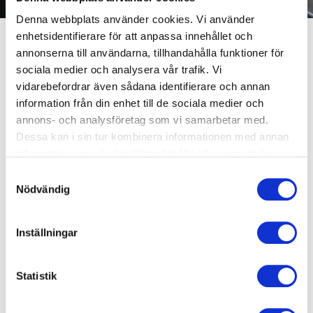
Denna webbplats använder cookies. Vi använder
enhetsidentifierare för att anpassa innehållet och
annonserna till användarna, tillhandahålla funktioner för
Träna på 3 gym och
sociala medier och analysera vår trafik. Vi
vidarebefordrar även sådana identifierare och annan
simma på 3 anläggningar
information från din enhet till de sociala medier och
annons- och analysföretag som vi samarbetar med.
- allt på samma
Dessa kan i sin tur kombinera informationen med annan
medlemskap!
information som du har tillhandahållit eller som de har
samlat in när du har använt deras tjänster.
Samtyckesval
Nödvändig
Med det regionala medlemskapet i Västerås,
Hallstahammar och Sala får du tillgång till 3 gym med 3
simhallar i anslutning. Ett medlemskap med stora
Inställningar
träningsmöjligheter i Västerås, Hallstahammar och Sala!
Statistik