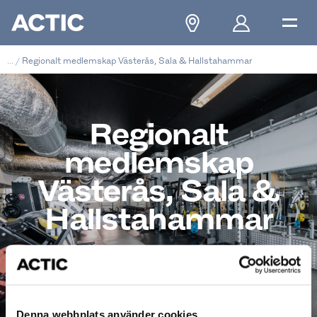
...
/
Regionalt medlemskap Västerås, Sala & Hallstahammar
Regionalt
medlemskap
Västerås, Sala &
Hallstahammar
fr. 399kr/mån
Denna webbplats använder cookies