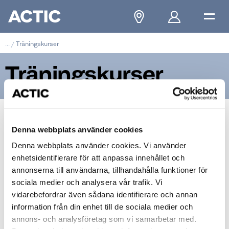
...
/
Träningskurser
Träningskurser
I våra träningskurser ger engagerade träningscoacher
Denna webbplats använder cookies
dig inspiration och verktyg att ta din träning till nästa
Denna webbplats använder cookies. Vi använder
nivå. Actic small group training är en utmaning i mindre
enhetsidentifierare för att anpassa innehållet och
grupp där du får individuell coaching, och gemenskap
annonserna till användarna, tillhandahålla funktioner för
där vi peppar och motiverar varandra. Ett grymt kul sätt
sociala medier och analysera vår trafik. Vi
att uppnå ditt träningsmål! Välj en Actic-anläggning
vidarebefordrar även sådana identifierare och annan
nedan för att se tillgängliga träningskurser.
information från din enhet till de sociala medier och
annons- och analysföretag som vi samarbetar med.