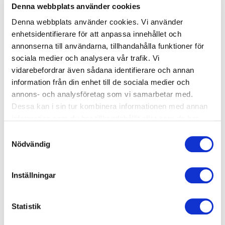
Denna webbplats använder cookies
Denna webbplats använder cookies. Vi använder
enhetsidentifierare för att anpassa innehållet och
annonserna till användarna, tillhandahålla funktioner för
sociala medier och analysera vår trafik. Vi
vidarebefordrar även sådana identifierare och annan
information från din enhet till de sociala medier och
Isbjörnen hos Actic är första steget i simkunskap för
annons- och analysföretag som vi samarbetar med.
barn från 5 år, utan krav på tidigare erfarenhet. Här
Dessa kan i sin tur kombinera informationen med annan
fokuserar vi på att skapa vattenvana - barnen får hoppa
information som du har tillhandahållit eller som de har
från kanten med huvudet under vattnet, doppa ansiktet,
samlat in när du har använt deras tjänster.
Samtyckesval
glida på mage och testa benspark och bentag. Kursen
Nödvändig
hålls på flera anläggningar och ger en trygg, lekfull start
i simning.
Inställningar
Västerås, Kristiansborgsbadet
Statistik