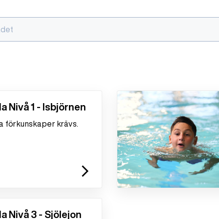
adet
a Nivå 1 - Isbjörnen
ga förkunskaper krävs.
arrow_forward_ios
a Nivå 3 - Sjölejon