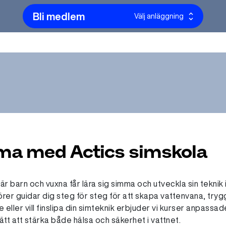
Bli medlem
Välj anläggning
mma med Actics simskola
r barn och vuxna får lära sig simma och utveckla sin teknik 
törer guidar dig steg för steg för att skapa vattenvana, try
eller vill finslipa din simteknik erbjuder vi kurser anpassade
sätt att stärka både hälsa och säkerhet i vattnet.