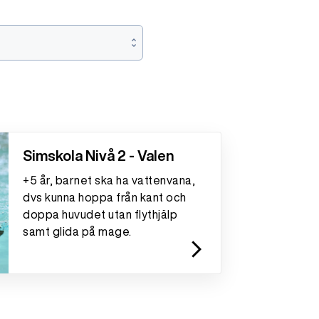
Simskola Nivå 2 - Valen
+5 år, barnet ska ha vattenvana,
dvs kunna hoppa från kant och
doppa huvudet utan flythjälp
samt glida på mage.
arrow_forward_ios