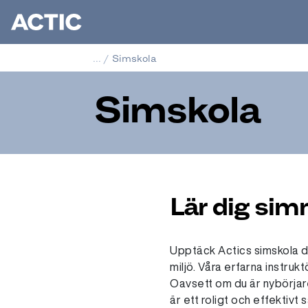
...
/
Simskola
Simskola
Lär dig si
Upptäck Actics simskola dä
miljö. Våra erfarna instruk
Oavsett om du är nybörjare 
är ett roligt och effektivt 