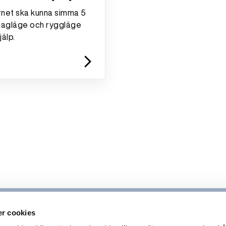
rnet ska kunna simma 5
magläge och ryggläge
jälp.
arrow_forward_ios
r cookies