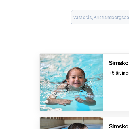
Västerås, Kristiansborgsb
Simskol
+5 år, in
Simskol