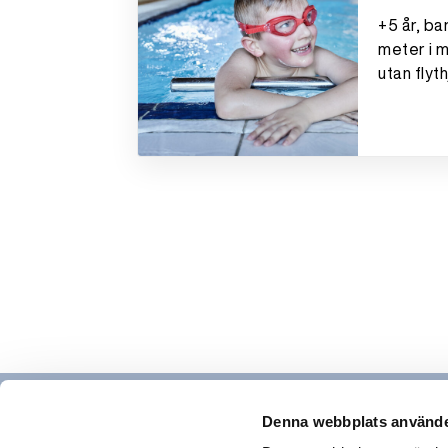
+5 år, ba
meter i 
utan flyth
Denna webbplats använde