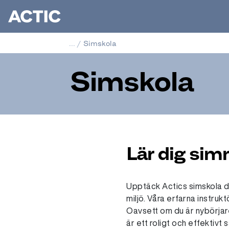
...
/
Simskola
Simskola
Lär dig si
Upptäck Actics simskola dä
miljö. Våra erfarna instruk
Oavsett om du är nybörjare 
är ett roligt och effektivt 