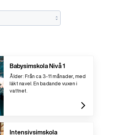
Babysimskola Nivå 1
Ålder: Från ca 3-11 månader, med
läkt navel. En badande vuxen i
vattnet.
arrow_forward_ios
Intensivsimskola