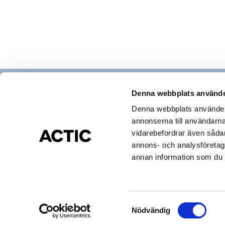
Denna webbplats använde
Denna webbplats använder c
annonserna till användarna,
Hitta gym & bad
vidarebefordrar även sådana
Actic app
annons- och analysföretag
Medlemsservice
annan information som du ha
Cookies och Personuppgifter
Visselblåsning
Drottning Kristinas Esplanad 2, 170 67 Solna
Copyright © Actic Sverige 2025
Samtyckesval
Nödvändig