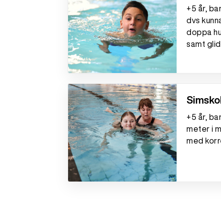
+5 år, ba
dvs kunn
doppa huv
samt gli
Simskol
+5 år, ba
meter i 
med korre