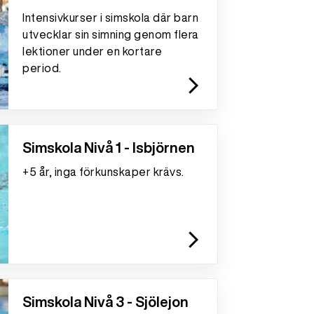
Intensivkurser i simskola där barn
utvecklar sin simning genom flera
lektioner under en kortare
period.
arrow_forward_ios
Simskola Nivå 1 - Isbjörnen
+5 år, inga förkunskaper krävs.
arrow_forward_ios
Simskola Nivå 3 - Sjölejon