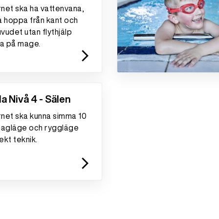
rnet ska ha vattenvana,
a hoppa från kant och
udet utan flythjälp
da på mage.
arrow_forward_ios
a Nivå 4 - Sälen
rnet ska kunna simma 10
magläge och ryggläge
kt teknik.
arrow_forward_ios