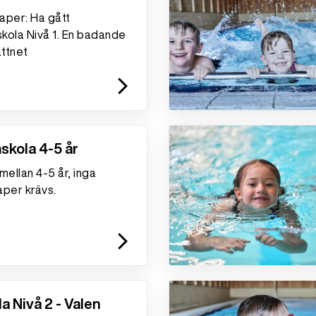
aper: Ha gått
kola Nivå 1. En badande
attnet
arrow_forward_ios
skola 4-5 år
mellan 4-5 år, inga
aper krävs.
arrow_forward_ios
a Nivå 2 - Valen