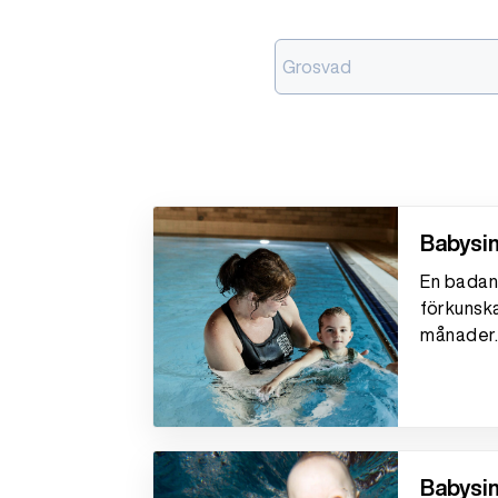
Grosvad
Babysim
En badand
förkunska
månader.
Babysim