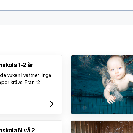
skola 1-2 år
e vuxen i vattnet. Inga
per krävs. Från 12
arrow_forward_ios
skola Nivå 2