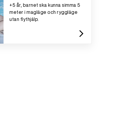
+5 år, barnet ska kunna simma 5
meter i magläge och ryggläge
utan flythjälp.
arrow_forward_ios