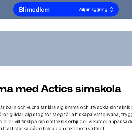
Bli medlem
Välj anläggning
mma med Actics simskola
r barn och vuxna får lära sig simma och utveckla sin teknik 
törer guidar dig steg för steg för att skapa vattenvana, try
eller vill finslipa din simteknik erbjuder vi kurser anpassade
sätt att stärka både hälsa och säkerhet i vattnet.