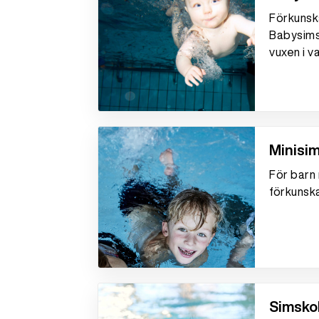
Förkunsk
Babysims
vuxen i v
Minisim
För barn 
förkunsk
Simskol