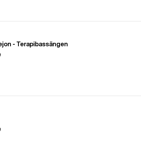
lejon - Terapibassängen
9
9