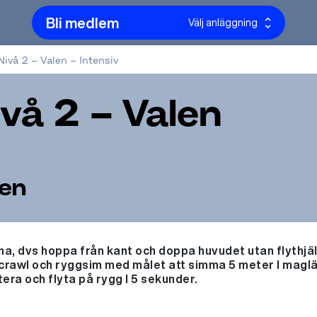
Bli medlem
Välj anläggning
ivå 2 – Valen – Intensiv
vå 2 – Valen
len
a, dvs hoppa från kant och doppa huvudet utan flythjä
 crawl och ryggsim med målet att simma 5 meter I maglä
era och flyta på rygg I 5 sekunder.