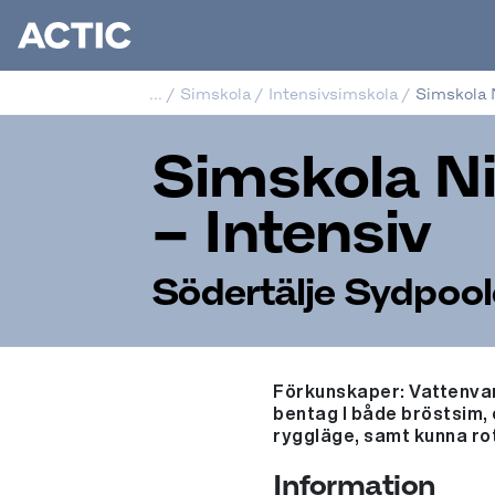
...
/
Simskola
/
Intensivsimskola
/
Simskola N
Simskola Ni
– Intensiv
Södertälje Sydpoo
Förkunskaper: Vattenvan
bentag I både bröstsim,
ryggläge, samt kunna rot
Information