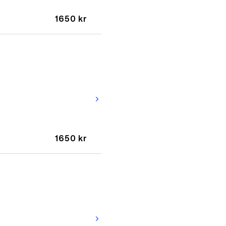
1650 kr
arrow_forward_ios
1650 kr
arrow_forward_ios