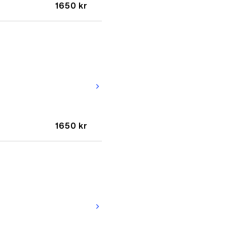
1650 kr
arrow_forward_ios
1650 kr
arrow_forward_ios