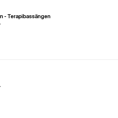
len - Terapibassängen
7
7