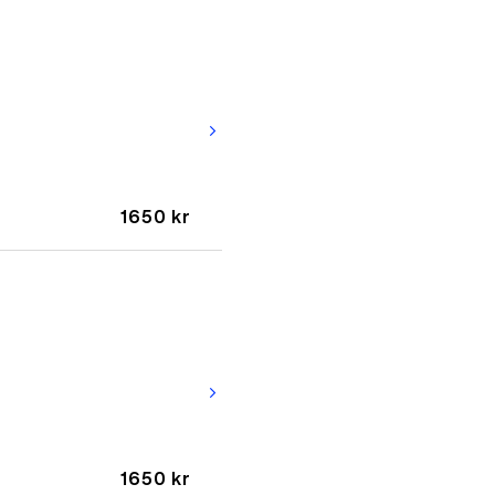
arrow_forward_ios
1650 kr
arrow_forward_ios
1650 kr