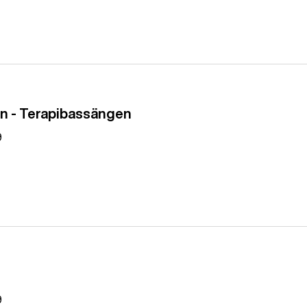
len - Terapibassängen
9
9