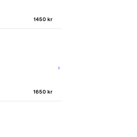
1450 kr
arrow_forward_ios
1650 kr