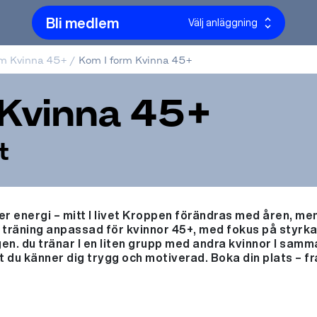
Bli medlem
Välj anläggning
rm Kvinna 45+
/
Kom I form Kvinna 45+
 Kvinna 45+
t
r energi – mitt I livet Kroppen förändras med åren, men 
u träning anpassad för kvinnor 45+, med fokus på styrka,
en. du tränar I en liten grupp med andra kvinnor I samm
tt du känner dig trygg och motiverad. Boka din plats – 