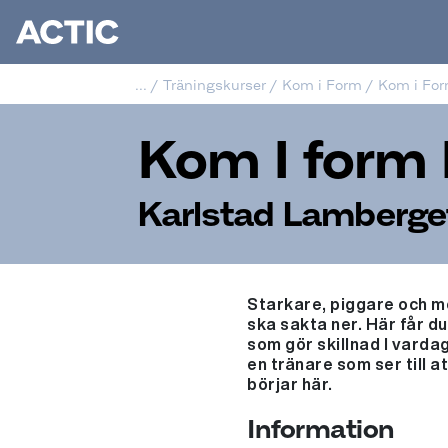
...
/
Träningskurser
/
Kom i Form
/
Kom i Fo
Kom I form
Karlstad Lamberge
Starkare, piggare och me
ska sakta ner. Här får d
som gör skillnad I vardag
en tränare som ser till a
börjar här.
Information