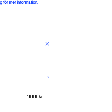
g för mer information.
arrow_forward_ios
1999 kr