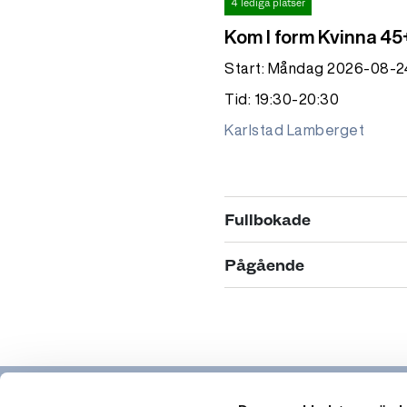
4 lediga platser
Kom I form Kvinna 45
Start: Måndag 2026-08-2
Tid: 19:30-20:30
Karlstad Lamberget
Fullbokade
Fullbokad
Pågående
Small group
Pågående
Start: Torsdag 2026-08-
Kom I form Löpning
Tid: 19:00-20:00
Start: Måndag 2026-04-2
Karlstad Lamberget
Tid: 18:15-19:15,18:15-19:15