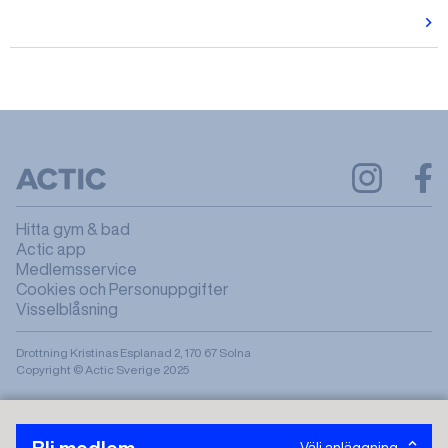
Hitta gym & bad
Actic app
Medlemsservice
Cookies och Personuppgifter
Visselblåsning
Drottning Kristinas Esplanad 2, 170 67 Solna
Copyright © Actic Sverige 2025