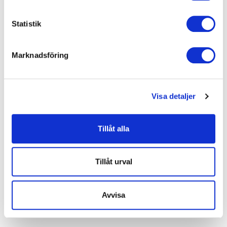
Statistik
Marknadsföring
Visa detaljer
Mentala fördelar:
Tillåt alla
Stressnivåerna minskar
Du sover bättre
Tillåt urval
Koncentrationen ökar
Du känner dig lugnare, gladare och mer närvarande
Avvisa
Immunförsvaret stärks