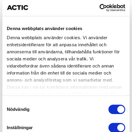
Denna webbplats använder cookies
Denna webbplats använder cookies. Vi använder
enhetsidentifierare för att anpassa innehållet och
annonserna till användarna, tillhandahålla funktioner för
Fysiska fördelar:
sociala medier och analysera vår trafik. Vi
Du blir rörligare, starkare och mer uthållig.
vidarebefordrar även sådana identifierare och annan
information från din enhet till de sociala medier och
Värk i rygg, axlar och nacke kan minska.
annons- och analysföretag som vi samarbetar med.
Hjärtat blir starkare och blodtrycket sjunker.
Dessa kan i sin tur kombinera informationen med annan
information som du har tillhandahållit eller som de har
Bättre balans, matsmältning och ämnesomsättning.
samlat in när du har använt deras tjänster.
Samtyckesval
Du får bättre hållning och andning.
Nödvändig
Inställningar