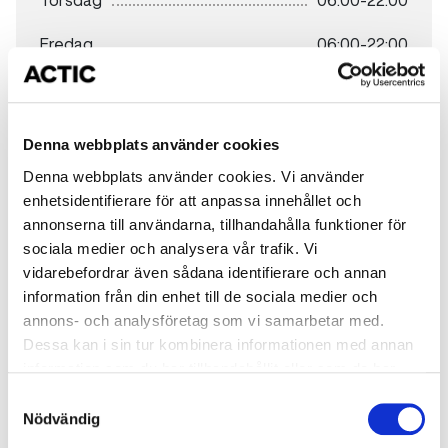
Torsdag
06:00-22:00
Fredag
06:00-22:00
Lördag
07:00-21:00
Söndag
07:00-21:00
Denna webbplats använder cookies
Denna webbplats använder cookies. Vi använder
Bemannade öppettider
enhetsidentifierare för att anpassa innehållet och
annonserna till användarna, tillhandahålla funktioner för
Måndag
08:00-19:00
sociala medier och analysera vår trafik. Vi
Träna hos oss
vidarebefordrar även sådana identifierare och annan
Tisdag
08:00-19:00
information från din enhet till de sociala medier och
annons- och analysföretag som vi samarbetar med.
Onsdag
08:00-19:00
Dessa kan i sin tur kombinera informationen med annan
Torsdag
08:00-19:00
information som du har tillhandahållit eller som de har
samlat in när du har använt deras tjänster.
Samtyckesval
Fredag
09:00-17:00
Nödvändig