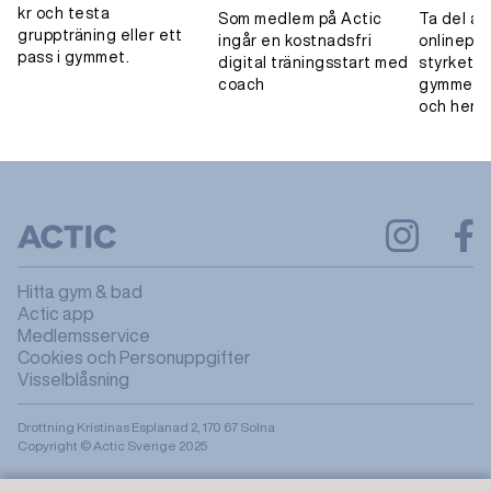
kr och testa
Som medlem på Actic
Ta del av
gruppträning eller ett
ingår en kostnadsfri
onlinepa
pass i gymmet.
digital träningsstart med
styrketrä
coach
gymmet, 
och hemm
Hitta gym & bad
Actic app
Medlemsservice
Cookies och Personuppgifter
Visselblåsning
Drottning Kristinas Esplanad 2, 170 67 Solna
Copyright © Actic Sverige 2025