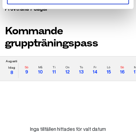
Provträna 7 dagar
Kommande
gruppträningspass
Augusti
Sö
Må
Ti
On
To
Fr
Lö
Sö
M
Idag
9
10
11
12
13
14
15
16
1
8
Inga tillfällen hittades för valt datum