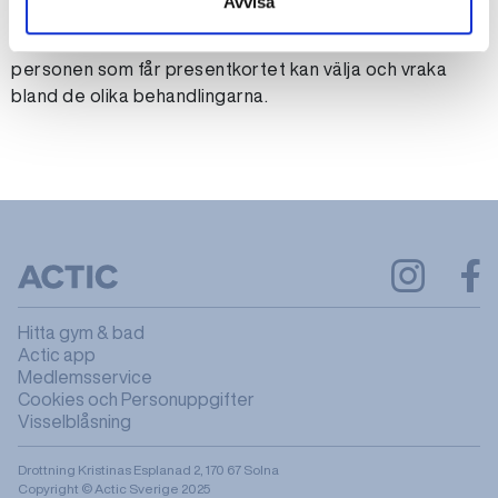
Avvisa
Man kan välja att köpa ett presentkort på en specifik
behandling men man kan även välja ett belopp så
personen som får presentkortet kan välja och vraka
bland de olika behandlingarna.
Hitta gym & bad
Actic app
Medlemsservice
Cookies och Personuppgifter
Visselblåsning
Drottning Kristinas Esplanad 2, 170 67 Solna
Copyright © Actic Sverige 2025