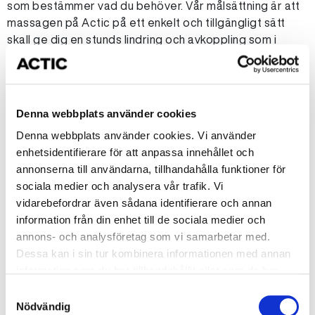
som bestämmer vad du behöver. Vår målsättning är att
massagen på Actic på ett enkelt och tillgängligt sätt
skall ge dig en stunds lindring och avkoppling som i
förlängningen också hjälper dig att nå dina träningsmål.
Hos oss kan du få massage via våra egna massörer, eller
inhyrd massör via Arenakliniken.
Denna webbplats använder cookies
Våra anställda massörer:
Denna webbplats använder cookies. Vi använder
enhetsidentifierare för att anpassa innehållet och
Malin Dahlqvist
annonserna till användarna, tillhandahålla funktioner för
Mail:
malin.dahlkvist@live.se
, Tel receptionen: 079-102 66 95
sociala medier och analysera vår trafik. Vi
vidarebefordrar även sådana identifierare och annan
Åsa Klint
information från din enhet till de sociala medier och
Mail:
asa.klint@actic.se
, Tel receptionen: 079-102 66 95
annons- och analysföretag som vi samarbetar med.
Dessa kan i sin tur kombinera informationen med annan
Tidsbokning via ovan telefonnummer, mailadresser eller via
information som du har tillhandahållit eller som de har
Actics reception. Actic presentkort gäller hos våra anställda
samlat in när du har använt deras tjänster.
massörer.
Samtyckesval
Nödvändig