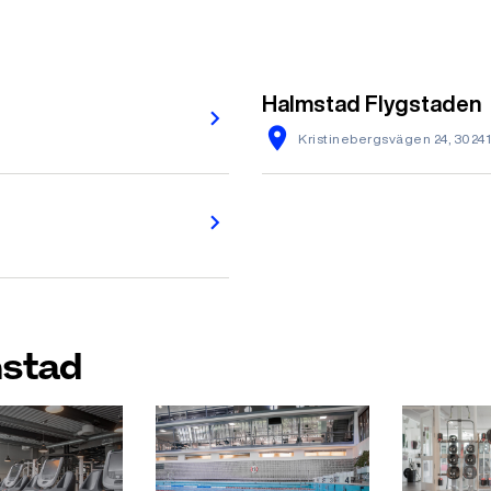
Halmstad Flygstaden
Kristinebergsvägen 24, 302
mstad