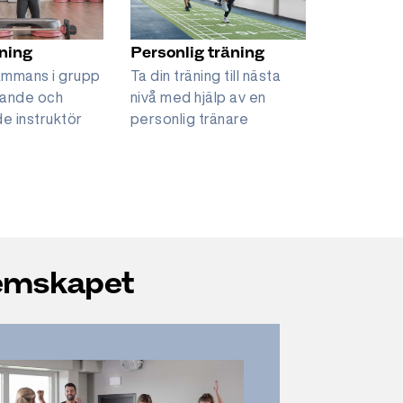
ning
Personlig träning
Simskol
sammans i grupp
Ta din träning till nästa
Vi erbjude
ande och
nivå med hjälp av en
5 år på S
de instruktör
personlig tränare
lemskapet