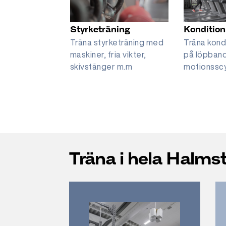
Styrketräning
Kondition
 simskola från
Träna styrketräning med
Träna kond
mhallsbadet
maskiner, fria vikter,
på löpband
skivstänger m.m
motionssc
Träna i hela Halm