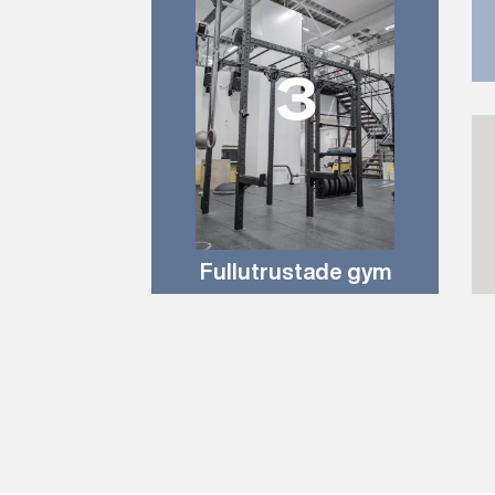
3
Fullutrustade gym