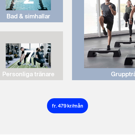
Bad & simhallar
7
Personliga tränare
Grupptr
fr.
479
kr/mån