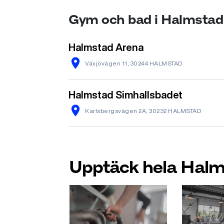
Gym och bad i Halmstad
Halmstad Arena
Växjövägen 11, 30244 HALMSTAD
Halmstad Simhallsbadet
Karlsbergsvägen 2A, 30232 HALMSTAD
Upptäck hela Hal