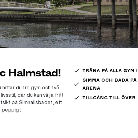
ic Halmstad!
done
TRÄNA PÅ ALLA GYM 
SIMMA OCH BADA PÅ
done
 hittar du tre gym och två
ARENA
ivsstil, där du kan välja fritt
done
TILLGÅNG TILL ÖVE
utsikt på Simhallsbadet, ett
t peppigt