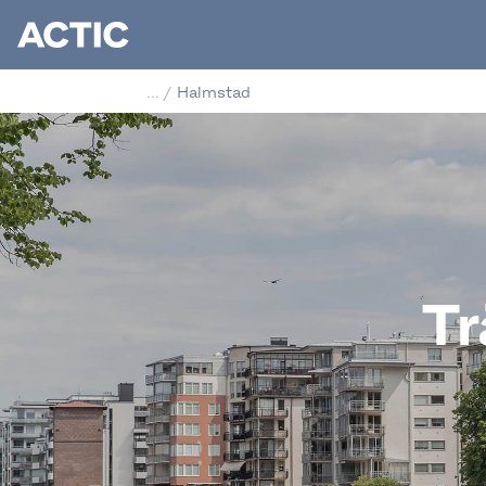
...
/
Halmstad
Tr