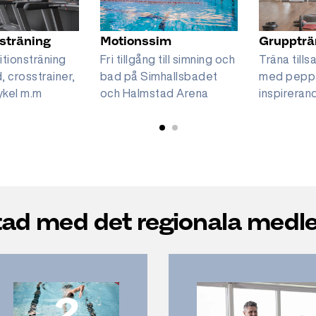
sträning
Motionssim
Gruppträ
itionsträning
Fri tillgång till simning och
Träna till
, crosstrainer,
bad på Simhallsbadet
med pepp
ykel m.m
och Halmstad Arena
inspireran
stad med det regionala med
2