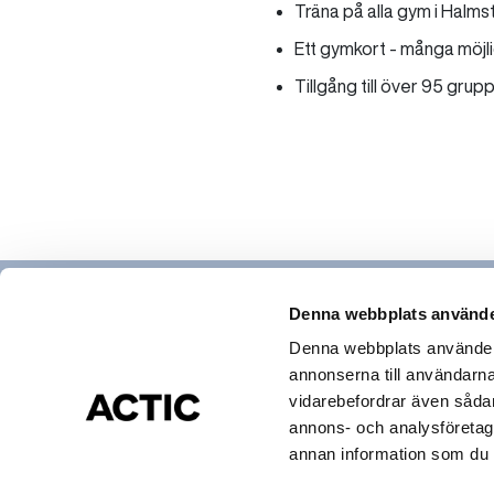
Träna på alla gym i Hal
Ett gymkort - många möjl
Tillgång till över 95 gru
Denna webbplats använde
Denna webbplats använder c
annonserna till användarna,
Hitta gym & bad
vidarebefordrar även sådana
Actic app
annons- och analysföretag
Medlemsservice
annan information som du ha
Cookies och Personuppgifter
Visselblåsning