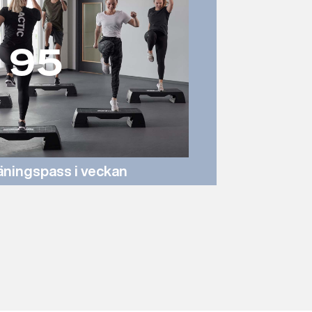
95
äningspass i veckan