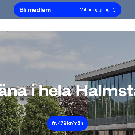
Bli medlem
Välj anläggning
äna i hela Halms
fr.
479
kr/mån