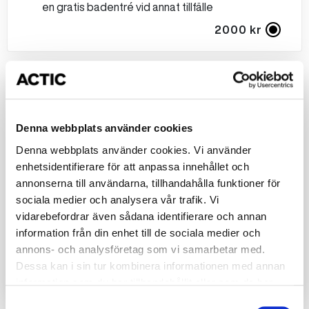
en gratis badentré vid annat tillfälle
2000 kr
Mellan kalaset
2 timmar bad för 10 barn
Glasstårta
Denna webbplats använder cookies
Smil dricka​
Denna webbplats använder cookies. Vi använder
Kaffe till föräldrarna​
enhetsidentifierare för att anpassa innehållet och
Present till födelsedagsbarnet​
annonserna till användarna, tillhandahålla funktioner för
Piggebiljett till alla barnen, som kan användas för
sociala medier och analysera vår trafik. Vi
en gratis badentré vid annat tillfälle
vidarebefordrar även sådana identifierare och annan
Korv med bröd
information från din enhet till de sociala medier och
Godispåse
annons- och analysföretag som vi samarbetar med.
Dessa kan i sin tur kombinera informationen med annan
2500 kr
information som du har tillhandahållit eller som de har
samlat in när du har använt deras tjänster.
Samtyckesval