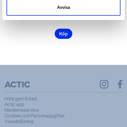
Avvisa
2000 kr
kr
Köp
Hitta gym & bad
Actic app
Medlemsservice
Cookies och Personuppgifter
Visselblåsning