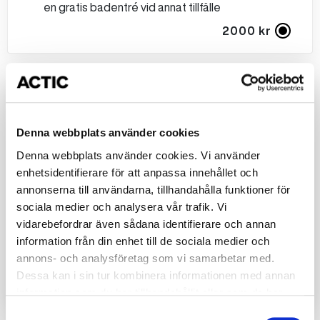
en gratis badentré vid annat tillfälle
2000 kr
Mellan kalaset
2 timmar bad för 10 barn
Glasstårta
Denna webbplats använder cookies
Smil dricka​
Denna webbplats använder cookies. Vi använder
Kaffe till föräldrarna​
enhetsidentifierare för att anpassa innehållet och
Present till födelsedagsbarnet​
annonserna till användarna, tillhandahålla funktioner för
Piggebiljett till alla barnen, som kan användas för
sociala medier och analysera vår trafik. Vi
en gratis badentré vid annat tillfälle
vidarebefordrar även sådana identifierare och annan
Korv med bröd
information från din enhet till de sociala medier och
Godispåse
annons- och analysföretag som vi samarbetar med.
Dessa kan i sin tur kombinera informationen med annan
2500 kr
information som du har tillhandahållit eller som de har
samlat in när du har använt deras tjänster.
Samtyckesval