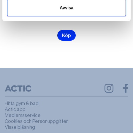
Avvisa
2000 kr
kr
Köp
Hitta gym & bad
Actic app
Medlemsservice
Cookies och Personuppgifter
Visselblåsning