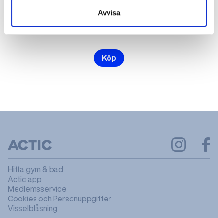
Avvisa
2000 kr
kr
Köp
Hitta gym & bad
Actic app
Medlemsservice
Cookies och Personuppgifter
Visselblåsning