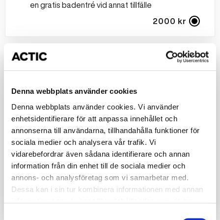
en gratis badentré vid annat tillfälle
2000 kr
Mellan kalaset
2 timmar bad för 10 barn
Glasstårta
Denna webbplats använder cookies
Smil dricka​
Denna webbplats använder cookies. Vi använder
Kaffe till föräldrarna​
enhetsidentifierare för att anpassa innehållet och
Present till födelsedagsbarnet​
annonserna till användarna, tillhandahålla funktioner för
Piggebiljett till alla barnen, som kan användas för
sociala medier och analysera vår trafik. Vi
en gratis badentré vid annat tillfälle
vidarebefordrar även sådana identifierare och annan
Korv med bröd
information från din enhet till de sociala medier och
Godispåse
annons- och analysföretag som vi samarbetar med.
Dessa kan i sin tur kombinera informationen med annan
2500 kr
information som du har tillhandahållit eller som de har
samlat in när du har använt deras tjänster.
Samtyckesval