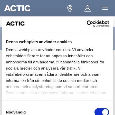
...
/
Träning på Actic
/
Kurser på Actic
Kurser på Actic
Denna webbplats använder cookies
Denna webbplats använder cookies. Vi använder
enhetsidentifierare för att anpassa innehållet och
Utforska Actics träningskurser och simskola – välj den
annonserna till användarna, tillhandahålla funktioner för
kategori som passar dig och den anläggning som ligger
sociala medier och analysera vår trafik. Vi
närmast. Våra instruktörer och PT finns här för att guida
vidarebefordrar även sådana identifierare och annan
dig mot bättre teknik, mer rörelseglädje och trygg
information från din enhet till de sociala medier och
utveckling i din egen takt. Hos Actic finns kurser för
annons- och analysföretag som vi samarbetar med.
både barn och vuxna – på gymmet och i bassängen.
Dessa kan i sin tur kombinera informationen med annan
information som du har tillhandahållit eller som de har
samlat in när du har använt deras tjänster.
Samtyckesval
Nödvändig
Välj gym