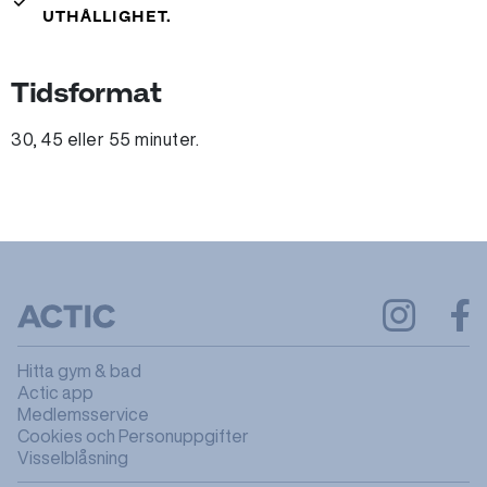
done
UTHÅLLIGHET.
Tidsformat
30, 45 eller 55 minuter.
Hitta gym & bad
Actic app
Medlemsservice
Cookies och Personuppgifter
Visselblåsning