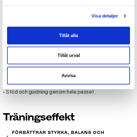
Visa detaljer
Tillåt alla
Bra att veta
Tillåt urval
• Helkroppsträning i stationer.
Avvisa
• Fokus på styrka, balans och uthållighet.
• Social och varierad träningsform.
• Stöd och guidning genom hela passet.
Träningseffekt
FÖRBÄTTRAR STYRKA, BALANS OCH