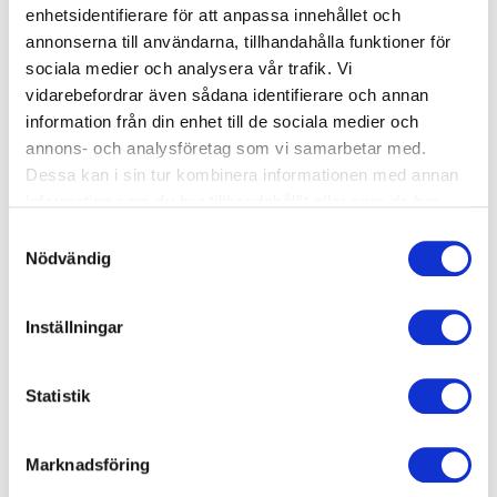
• Skapar en allsidig träning som kombinerar flera fysiska
enhetsidentifierare för att anpassa innehållet och
kvaliteter.
annonserna till användarna, tillhandahålla funktioner för
sociala medier och analysera vår trafik. Vi
vidarebefordrar även sådana identifierare och annan
Målgrupp
information från din enhet till de sociala medier och
annons- och analysföretag som vi samarbetar med.
Passet riktar sig till dig som är 60+ och vill träna allsidigt
Dessa kan i sin tur kombinera informationen med annan
i en trygg och social miljö tillsammans med andra.
information som du har tillhandahållit eller som de har
samlat in när du har använt deras tjänster.
Samtyckesval
Nödvändig
Förkunskaper
Inga förkunskaper krävs. Alla övningar kan anpassas
Inställningar
efter individens nivå, vilket gör att träningen blir
tillgänglig och trygg för alla deltagare.
Statistik
Marknadsföring