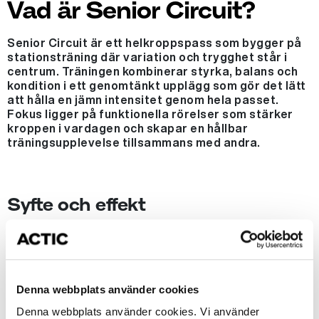
Vad är Senior Circuit?
Senior Circuit är ett helkroppspass som bygger på
stationsträning där variation och trygghet står i
centrum. Träningen kombinerar styrka, balans och
kondition i ett genomtänkt upplägg som gör det lätt
att hålla en jämn intensitet genom hela passet.
Fokus ligger på funktionella rörelser som stärker
kroppen i vardagen och skapar en hållbar
träningsupplevelse tillsammans med andra.
Syfte och effekt
• Stärker hela kroppen genom varierade och
funktionella övningar.
• Förbättrar balans och stabilitet i vardagliga rörelser.
• Ökar uthållighet och kondition på ett skonsamt sätt.
Denna webbplats använder cookies
• Bidrar till bättre kroppskontroll och rörlighet.
Denna webbplats använder cookies. Vi använder