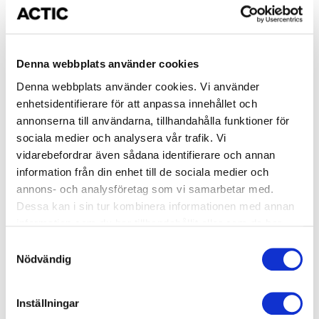
BODYJAM®
BODYJAM® är ett danspass med fokus på
konditionsträning. Vi blandar de senaste hiphop-,
Denna webbplats använder cookies
house- och drum'n'bas-låtarna till en
dansupplevelse utöver det vanliga. Dansstegen lärs
Denna webbplats använder cookies. Vi använder
ut stegvis för att därefter sättas ihop till en
enhetsidentifierare för att anpassa innehållet och
pulshöjande serie av coola dansrörelser som får dig
annonserna till användarna, tillhandahålla funktioner för
att släppa allt.
sociala medier och analysera vår trafik. Vi
vidarebefordrar även sådana identifierare och annan
information från din enhet till de sociala medier och
Boka pass
annons- och analysföretag som vi samarbetar med.
Dessa kan i sin tur kombinera informationen med annan
En typisk klass kan se ut så här:
information som du har tillhandahållit eller som de har
samlat in när du har använt deras tjänster.
Samtyckesval
Din instruktör guidar dig genom uppvärmningen med
Nödvändig
enklare danssteg. Efter det är du redo för nästa steg,
flera danssteg som byggs ihop till en koreografi. Släpp
Inställningar
loss!! Ha roligt och svettas! Vi avslutar med att varva