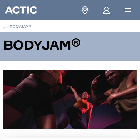
...
/
BODYJAM®
BODYJAM®