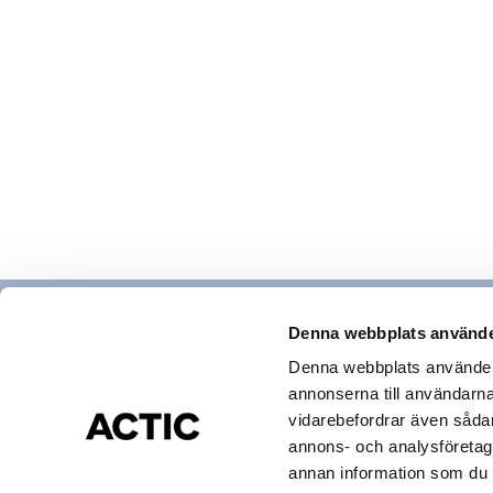
Denna webbplats använde
Denna webbplats använder c
annonserna till användarna,
Hitta gym & bad
vidarebefordrar även sådana
Actic app
annons- och analysföretag
Medlemsservice
annan information som du ha
Cookies och Personuppgifter