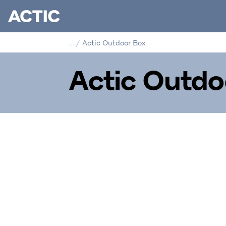
...
/
Actic Outdoor Box
Actic Outdo