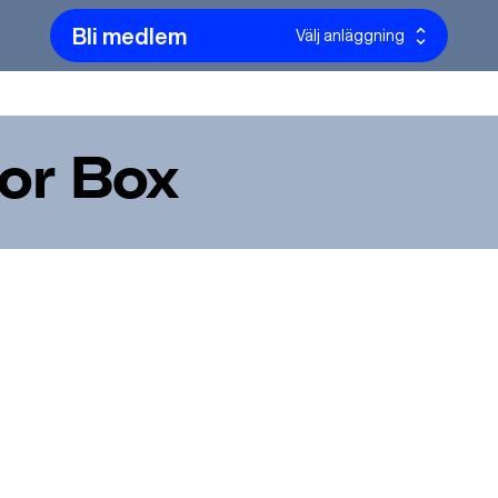
Bli medlem
Välj anläggning
or Box