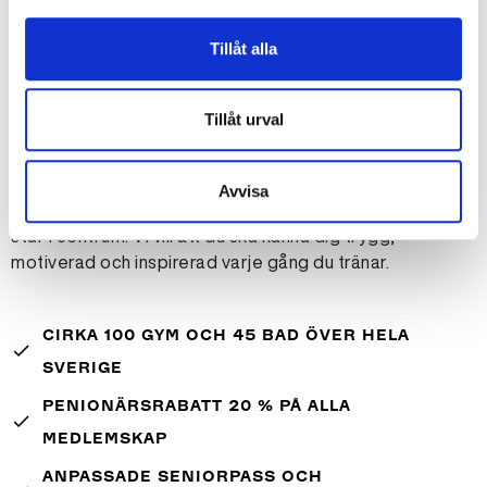
Tillåt alla
Tillåt urval
Därför trivs seniorer hos Actic
Hos Actic får du inte bara tillgång till träning – du blir en
Avvisa
del av en gemenskap där hälsa, rörelse och välmående
står i centrum. Vi vill att du ska känna dig trygg,
motiverad och inspirerad varje gång du tränar.
CIRKA 100 GYM OCH 45 BAD ÖVER HELA
done
SVERIGE
PENIONÄRSRABATT 20 % PÅ ALLA
done
MEDLEMSKAP
ANPASSADE SENIORPASS OCH