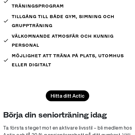
done
TRÄNINGSPROGRAM
TILLGÅNG TILL BÅDE GYM, SIMNING OCH
done
GRUPPTRÄNING
VÄLKOMNANDE ATMOSFÄR OCH KUNNIG
done
PERSONAL
MÖJLIGHET ATT TRÄNA PÅ PLATS, UTOMHUS
done
ELLER DIGITALT
Hitta ditt Actic
Börja din seniorträning idag
Ta första steget mot en aktivare livsstil – bli medlem hos
Actic och få 20 % pensionärsrabatt på ditt gymkort. Välj