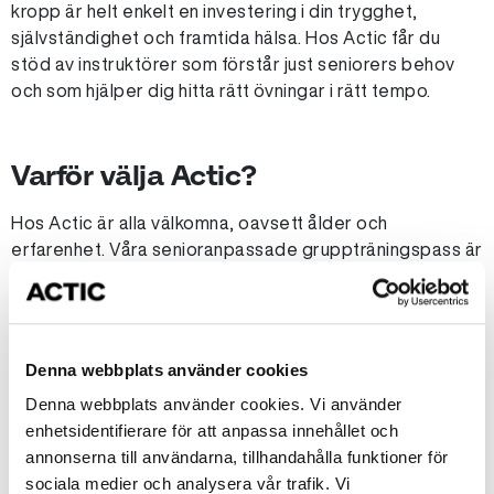
kropp är helt enkelt en investering i din trygghet,
självständighet och framtida hälsa. Hos Actic får du
stöd av instruktörer som förstår just seniorers behov
och som hjälper dig hitta rätt övningar i rätt tempo.
Varför välja Actic?
Hos Actic är alla välkomna, oavsett ålder och
erfarenhet. Våra senioranpassade gruppträningspass är
utformade för att stärka kondition, balans, koordination
och rörlighet – med fokus på säkerhet, glädje och
gemenskap. Här tränar du tillsammans med andra 65+ i
ett tryggt och inspirerande sammanhang.
Denna webbplats använder cookies
För dig som föredrar att träna i gymmet erbjuder vi
Denna webbplats använder cookies. Vi använder
moderna träningsmaskiner, fria vikter och
enhetsidentifierare för att anpassa innehållet och
konditionsutrustning som gör det enkelt att anpassa
annonserna till användarna, tillhandahålla funktioner för
passen efter dagsform. Vår personal finns alltid nära till
sociala medier och analysera vår trafik. Vi