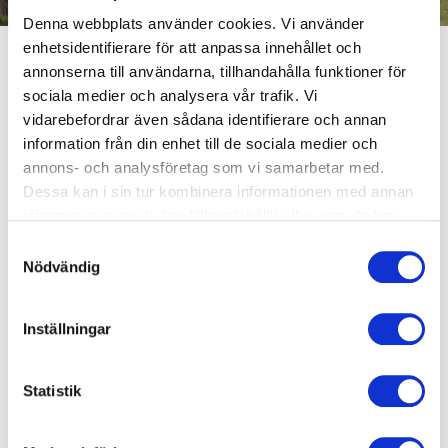
Denna webbplats använder cookies. Vi använder
enhetsidentifierare för att anpassa innehållet och
annonserna till användarna, tillhandahålla funktioner för
Träna på 3 gym med det
sociala medier och analysera vår trafik. Vi
vidarebefordrar även sådana identifierare och annan
regionala medlemskapet!
information från din enhet till de sociala medier och
annons- och analysföretag som vi samarbetar med.
Dessa kan i sin tur kombinera informationen med annan
Med det regionala medlemskapet får du tillgång till 3
information som du har tillhandahållit eller som de har
Actic-gym i Katrineholm, Flen och Vingåker, samt
samlat in när du har använt deras tjänster.
simhallarna i Katrineholm och Flen. I Vingåker hittar du
Samtyckesval
Nödvändig
även gruppträning, vilket ger dig ännu fler sätt att
variera träningen. Ett flexibelt medlemskap med stora
träningsmöjligheter – perfekt för dig som vill kunna träna
Inställningar
och bada på flera orter med ett och samma gymkort.
Statistik
Gym som ingår