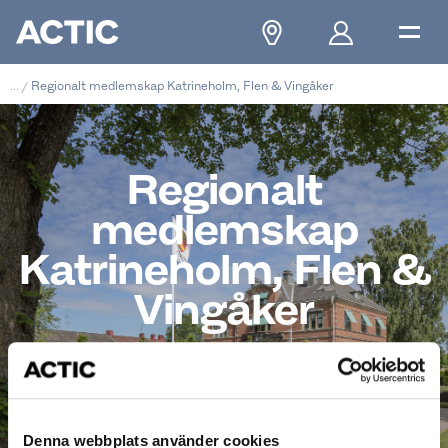
...
/
Regionalt medlemskap Katrineholm, Flen & Vingåker
Regionalt
medlemskap
Katrineholm, Flen &
Vingåker
fr. 399kr/mån
Denna webbplats använder cookies