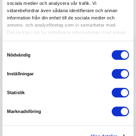
sociala medier och analysera vår trafik. Vi
Stockholm, Årsta
vidarebefordrar även sådana identifierare och annan
information från din enhet till de sociala medier och
annons- och analysföretag som vi samarbetar med.
Dessa kan i sin tur kombinera informationen med annan
information som du har tillhandahållit eller som de har
Kom i Form
samlat in när du har använt deras tjänster.
Samtyckesval
Kom i Form är ett
Nödvändig
träningskoncept särskilt
arrow_forward_ios
utformat för dig som vill komma
Inställningar
igång med träning och bygga en
träningsrutin.
Statistik
Small Group
Marknadsföring
Träna i liten grupp med personlig
arrow_forward_ios
tränare – få motivation,