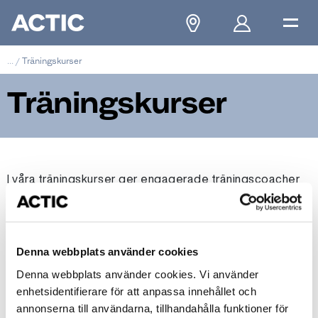
...
/
Träningskurser
Träningskurser
I våra träningskurser ger engagerade träningscoacher
dig inspiration och verktyg att ta din träning till nästa
nivå. Actic small group training är en utmaning i mindre
grupp där du får individuell coaching, och gemenskap
där vi peppar och motiverar varandra. Ett grymt kul sätt
Denna webbplats använder cookies
att uppnå ditt träningsmål! Välj en Actic-anläggning
Denna webbplats använder cookies. Vi använder
nedan för att se tillgängliga träningskurser.
enhetsidentifierare för att anpassa innehållet och
annonserna till användarna, tillhandahålla funktioner för