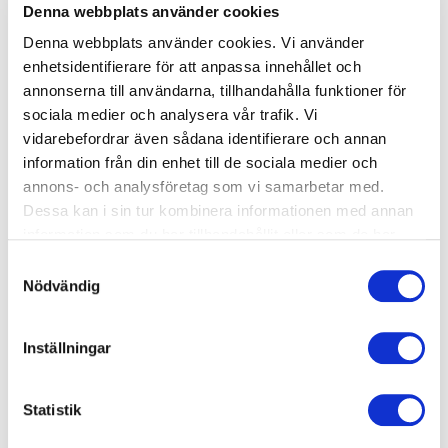
Denna webbplats använder cookies
Denna webbplats använder cookies. Vi använder
enhetsidentifierare för att anpassa innehållet och
annonserna till användarna, tillhandahålla funktioner för
Inga förkunskaper krävs. Mål: Vi övar vattenvanan och
sociala medier och analysera vår trafik. Vi
att tränar tekniken i bröstsim och ryggsim med målet att
vidarebefordrar även sådana identifierare och annan
bli simkunnig, dvs simma 200 meter varav 50m i
information från din enhet till de sociala medier och
ryggläge.
annons- och analysföretag som vi samarbetar med.
Dessa kan i sin tur kombinera informationen med annan
information som du har tillhandahållit eller som de har
Filtrera på din anläggning
samlat in när du har använt deras tjänster.
Samtyckesval
Nödvändig
Okänt fel
Inställningar
Okänt
Statistik
Simskola Ungdom