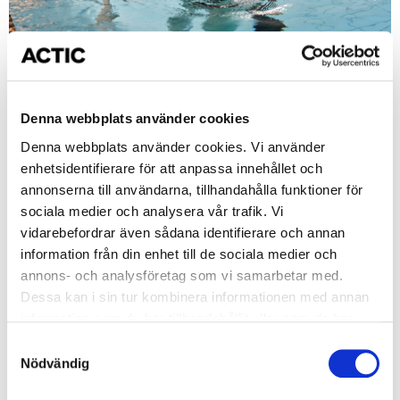
Denna webbplats använder cookies
Simskola för barn Nivå 4 - Sälen Förkunskaper: Kunna
simma 10 meter i magläge (bröstsim och/eller crawl)
Denna webbplats använder cookies. Vi använder
med korrekt andning och armtag samt 10 meter i
enhetsidentifierare för att anpassa innehållet och
ryggläge utan flythjälp. Mål: Simma 25 meter i mageläge
annonserna till användarna, tillhandahålla funktioner för
i antingen bröstsim eller crawl samt 25 meter i ryggläge.
sociala medier och analysera vår trafik. Vi
Vi fördjupar tekniken i samtliga 3 simsätten och testar
vidarebefordrar även sådana identifierare och annan
att dyka från kant.
information från din enhet till de sociala medier och
annons- och analysföretag som vi samarbetar med.
Dessa kan i sin tur kombinera informationen med annan
Halmstad, Simhallsbadet
information som du har tillhandahållit eller som de har
samlat in när du har använt deras tjänster.
Samtyckesval
Nödvändig