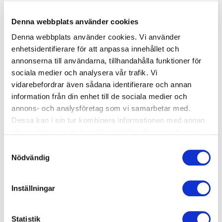
Bokningsbara
Denna webbplats använder cookies
Denna webbplats använder cookies. Vi använder
1 ledig plats
enhetsidentifierare för att anpassa innehållet och
Simskola Nivå 3 - Sjölejon
annonserna till användarna, tillhandahålla funktioner för
Start: Måndag 2026-08-17
sociala medier och analysera vår trafik. Vi
arrow_forward_ios
vidarebefordrar även sådana identifierare och annan
Tid: 16:00-16:30
information från din enhet till de sociala medier och
Varberg, Friskvågen
annons- och analysföretag som vi samarbetar med.
1600 kr
Dessa kan i sin tur kombinera informationen med annan
information som du har tillhandahållit eller som de har
samlat in när du har använt deras tjänster.
Samtyckesval
2 lediga platser
Nödvändig
Simskola Nivå 3 - Sjölejon
Start: Fredag 2026-08-21
Inställningar
arrow_forward_ios
Tid: 15:30-16:00
Varberg, Friskvågen
Statistik