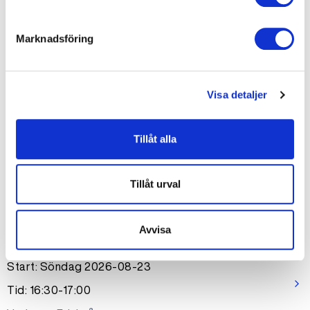
1600 kr
Marknadsföring
1 ledig plats
Simskola Nivå 3 - Sjölejon
Visa detaljer
Start: Fredag 2026-08-21
arrow_forward_ios
Tid: 16:00-16:30
Tillåt alla
Varberg, Friskvågen
1600 kr
Tillåt urval
2 lediga platser
Avvisa
Simskola Nivå 3 - Sjölejon
Start: Söndag 2026-08-23
arrow_forward_ios
Tid: 16:30-17:00