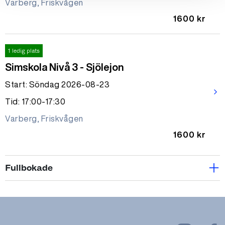
Varberg, Friskvågen
1600 kr
1 ledig plats
Simskola Nivå 3 - Sjölejon
Start: Söndag 2026-08-23
arrow_forward_ios
Tid: 17:00-17:30
Varberg, Friskvågen
1600 kr
Fullbokade
Fullbokad
Simskola Nivå 3 - Sjölejon
Start: Måndag 2026-08-17