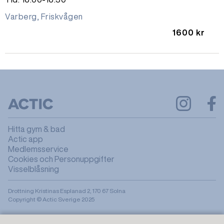
Varberg, Friskvågen
1600 kr
Hitta gym & bad
Actic app
Medlemsservice
Cookies och Personuppgifter
Visselblåsning
Drottning Kristinas Esplanad 2, 170 67 Solna
Copyright © Actic Sverige 2025