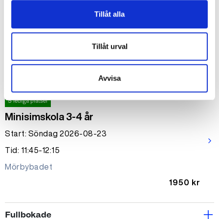
Minisimskola 3-4 år - Solvändan
Tillåt alla
Start: Söndag 2026-08-23
arrow_forward_ios
Tid: 09:00-09:30
Tillåt urval
Solvändan
1650 kr
Avvisa
5 lediga platser
Minisimskola 3-4 år
Start: Söndag 2026-08-23
arrow_forward_ios
Tid: 11:45-12:15
Mörbybadet
1950 kr
Fullbokade