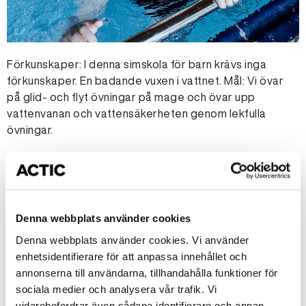
Förkunskaper: I denna simskola för barn krävs inga
förkunskaper. En badande vuxen i vattnet. Mål: Vi övar
på glid- och flyt övningar på mage och övar upp
vattenvanan och vattensäkerheten genom lekfulla
övningar.
Filtrera på din anläggning
Denna webbplats använder cookies
Denna webbplats använder cookies. Vi använder
Bokningsbara
enhetsidentifierare för att anpassa innehållet och
annonserna till användarna, tillhandahålla funktioner för
6 lediga platser
sociala medier och analysera vår trafik. Vi
Minisimskola 3-4 år - Solvändan
vidarebefordrar även sådana identifierare och annan