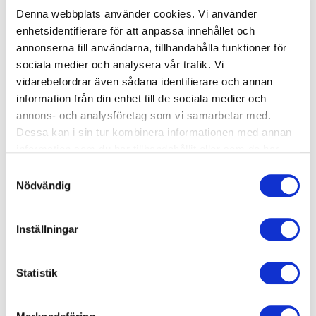
Denna webbplats använder cookies. Vi använder
enhetsidentifierare för att anpassa innehållet och
annonserna till användarna, tillhandahålla funktioner för
sociala medier och analysera vår trafik. Vi
vidarebefordrar även sådana identifierare och annan
information från din enhet till de sociala medier och
annons- och analysföretag som vi samarbetar med.
En badande vuxen I vattnet. Förkunskaper: Har gått
Dessa kan i sin tur kombinera informationen med annan
Babysimskola Nivå 2. Mål: Få barnet att känna sig
information som du har tillhandahållit eller som de har
självständigt I vattnet. Vi lägger ett större fokus på
samlat in när du har använt deras tjänster.
Samtyckesval
säkerheten I vattnet och självräddning. Vändning och ta
Nödvändig
sig tillbaka till kanten.
Inställningar
Södertälje, Sydpoolen
Statistik