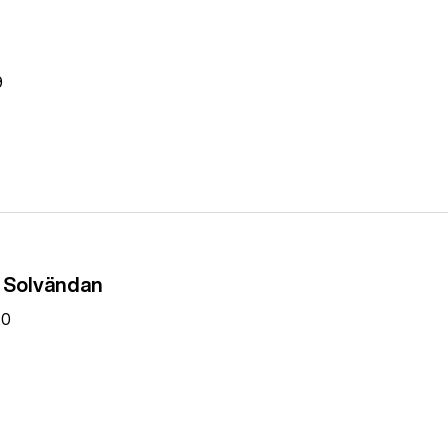
9
- Solvändan
20