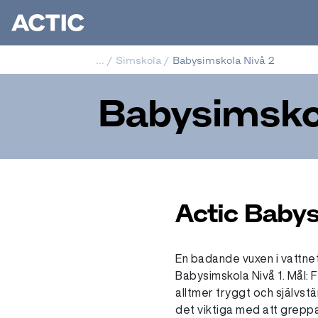
...
/
Simskola
/
Babysimskola Nivå 2
Babysimsko
Actic Baby
En badande vuxen i vattne
Babysimskola Nivå 1. Mål: F
alltmer tryggt och självstä
det viktiga med att greppa