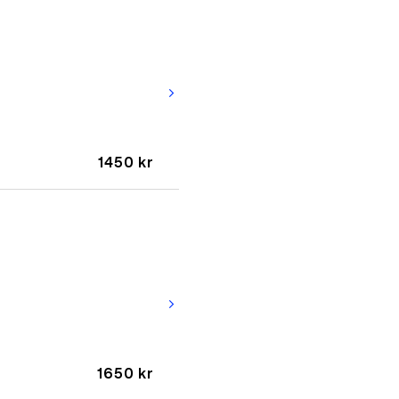
arrow_forward_ios
1450 kr
arrow_forward_ios
1650 kr