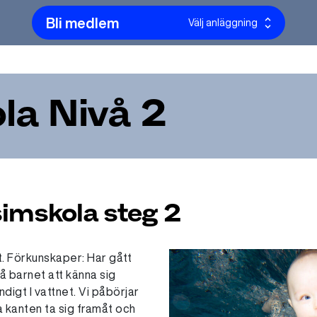
Bli medlem
Välj anläggning
la Nivå 2
simskola steg 2
t. Förkunskaper: Har gått
å barnet att känna sig
ndigt I vattnet. Vi påbörjar
 kanten ta sig framåt och