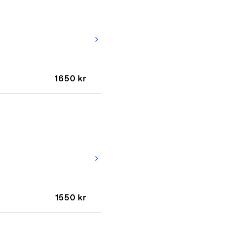
arrow_forward_ios
1650 kr
arrow_forward_ios
1550 kr