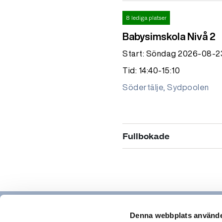
8 lediga platser
Babysimskola Nivå 2
Start: Söndag 2026-08-2
Tid: 14:40-15:10
Södertälje, Sydpoolen
Fullbokade
Fullbokad
Babysimskola Nivå 2 
Start: Onsdag 2026-08-1
Tid: 10:30-11:00
Denna webbplats använde