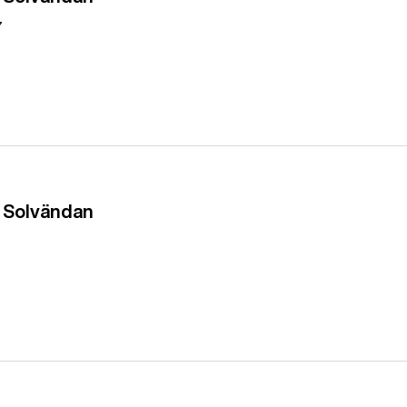
7
- Solvändan