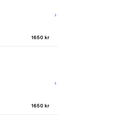
arrow_forward_ios
1650 kr
arrow_forward_ios
1650 kr