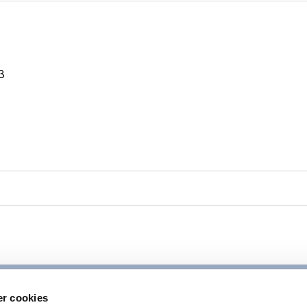
3
- Solvändan
9
r cookies